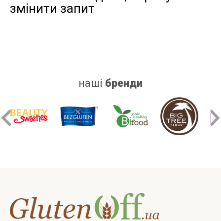
змінити запит
дріжджів
цукру
білку
наші
бренди