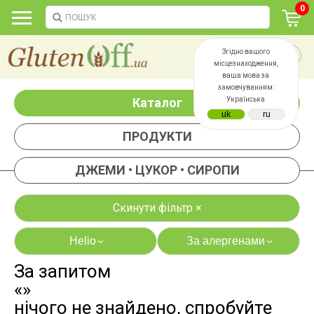
0
Згідно вашого
місцезнаходження,
ваша мова за
замовчуванням:
Каталог
Українська
ПРОДУКТИ
ДЖЕМИ • ЦУКОР • СИРОПИ
Скинути фільтр ×
Helio
За алергенами
›
›
За запитом
яєць
лактози
«»
казеїну
сої
нічого не знайдено, спробуйте