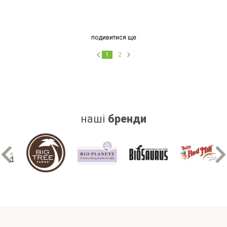
подивитися ще
1
2
наші
бренди