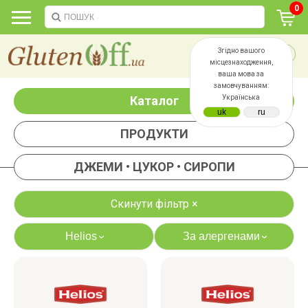
0
Згідно вашого
місцезнаходження,
ваша мова за
замовчуванням:
Каталог
Українська
ПРОДУКТИ
ДЖЕМИ • ЦУКОР • СИРОПИ
Скинути фільтр ×
Helios
За алергенами
›
›
яєць
лактози
казеїну
сої