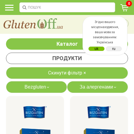
0
Згідно вашого
місцезнаходження,
ваша мова за
замовчуванням:
Каталог
Українська
ПРОДУКТИ
Скинути фільтр ×
Bezgluten
За алергенами
›
›
яєць
лактози
казеїну
сої
дріжджів
цукру
білку