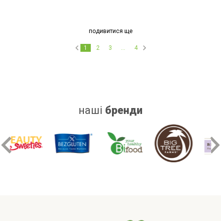
подивитися ще
1
2
3
...
4
наші
бренди