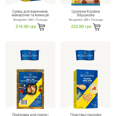
Суміш для вареників,
Цукерки Корівка
макаронів та млинців
Вершкова
Bezgluten 500 г Польща
Bezgluten 200 г Польща
214.00 грн
222.00 грн
Приправа для гриля і
Пластівці пшоняні