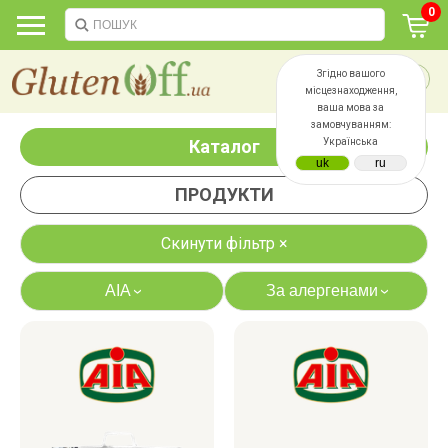
0
Згідно вашого
місцезнаходження,
ваша мова за
замовчуванням:
Каталог
Українська
ПРОДУКТИ
Скинути фільтр ×
AIA
За алергенами
›
›
яєць
лактози
казеїну
сої
дріжджів
цукру
білку