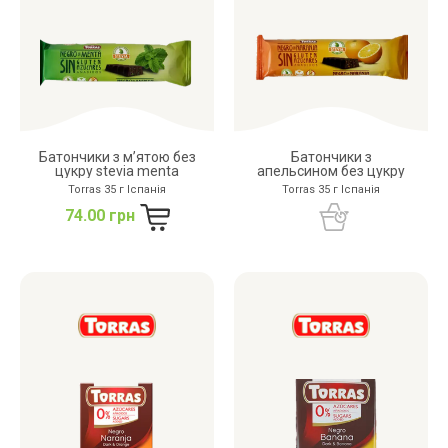
Батончики з м’ятою без
Батончики з
цукру stevia menta
апельсином без цукру
Torras 35 г Іспанія
Torras 35 г Іспанія
74.00 грн