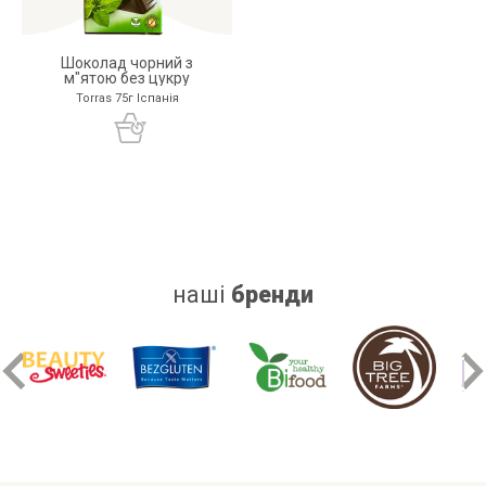
Шоколад чорний з
м"ятою без цукру
Torras 75г Іспанія
наші
бренди