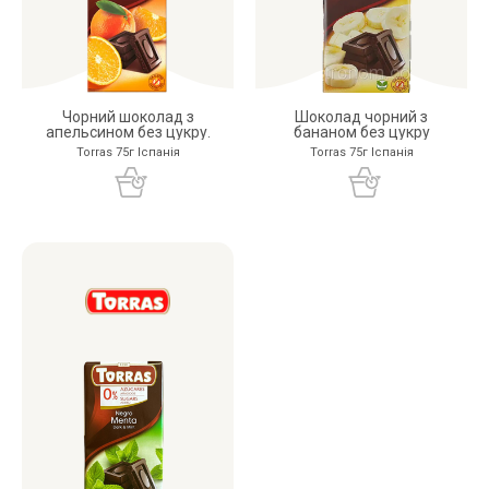
Чорний шоколад з
Шоколад чорний з
апельсином без цукру.
бананом без цукру
Torras 75г Іспанія
Torras 75г Іспанія