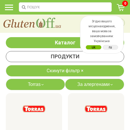
0
Згідно вашого
місцезнаходження,
ваша мова за
замовчуванням:
Каталог
Українська
ПРОДУКТИ
Скинути фільтр ×
Torras
За алергенами
›
›
яєць
лактози
казеїну
сої
дріжджів
цукру
білку