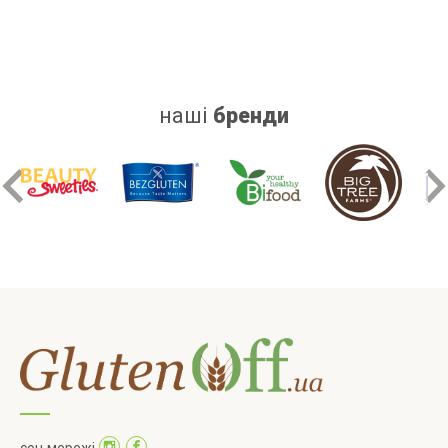
наші
бренди
соц мережі