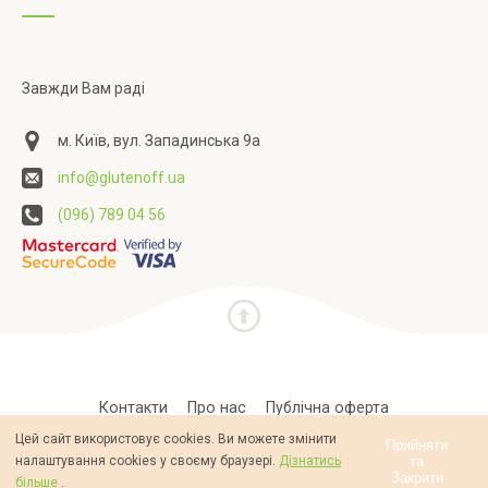
Завжди Вам раді
м. Київ, вул. Западинська 9а
info@glutenoff.ua
(096) 789 04 56
Контакти
Про нас
Публічна оферта
Цей сайт використовує cookies. Ви можете змінити
Політика конфіденційності
Прийняти
та
налаштування cookies у своєму браузері.
Дізнатись
Закрити
більше
.