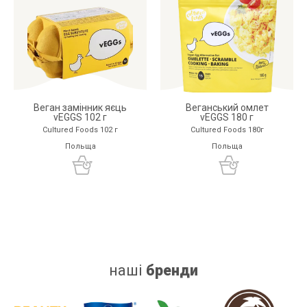
Веган замінник яєць
Веганський омлет
vEGGS 102 г
vEGGS 180 г
Cultured Foods 102 г
Cultured Foods 180г
Польща
Польща
наші
бренди