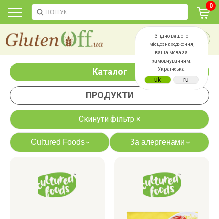
0
Згідно вашого
місцезнаходження,
ваша мова за
замовчуванням:
Каталог
Українська
ПРОДУКТИ
Скинути фільтр ×
Cultured Foods
За алергенами
›
›
яєць
лактози
казеїну
сої
дріжджів
цукру
білку