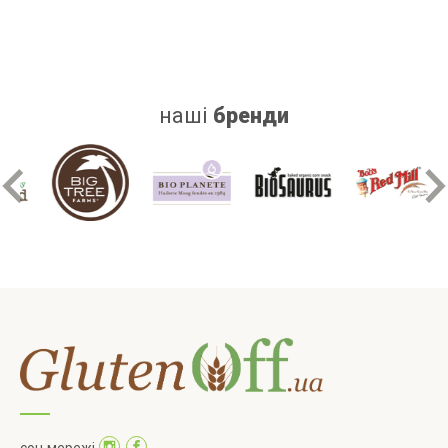
наші
бренди
соц мережі