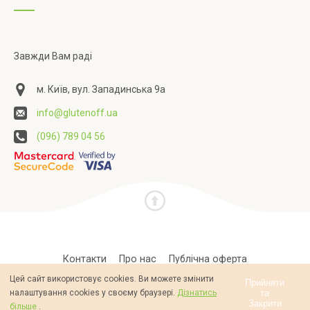
Завжди Вам раді
м. Київ, вул. Западинська 9а
info@glutenoff.ua
(096) 789 04 56
Контакти
Про нас
Публічна оферта
Цей сайт використовує cookies. Ви можете змінити
Політика конфіденційності
Прийняти
та
налаштування cookies у своєму браузері.
Дізнатись
Закрити
більше
.