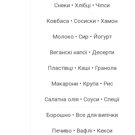
Снеки • Хлібці • Чіпси
Ковбаса • Сосиски • Хамон
Молоко • Сир • Йогурт
Веганскі напої • Десерти
Пластівці • Каші • Гранола
Макарони • Крупа • Рис
Салатна олія • Соуси • Спеції
Борошно • Все для випічки
Печиво • Вафлі • Кекси