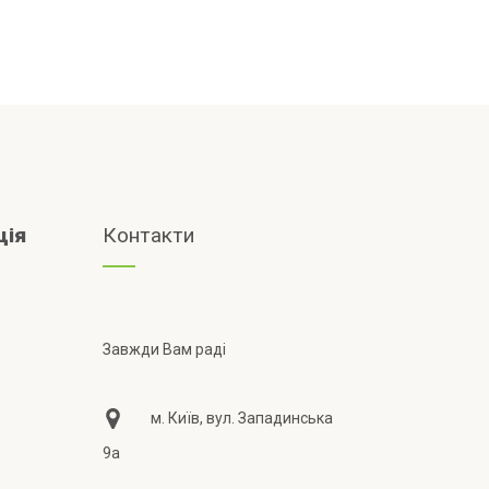
ція
Контакти
Завжди Вам раді
м. Київ, вул. Западинська
9а