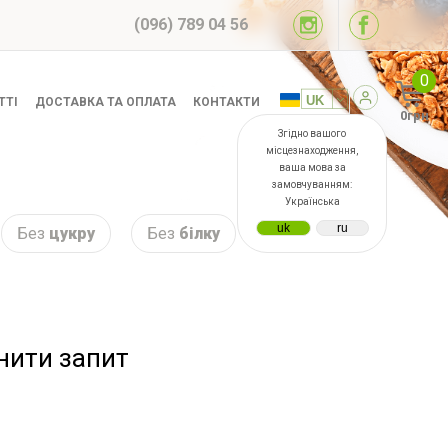
(096) 789 04 56
0
ТТІ
ДОСТАВКА ТА ОПЛАТА
КОНТАКТИ
0грн
Згідно вашого
місцезнаходження,
ваша мова за
замовчуванням:
Українська
Без
цукру
Без
білку
інити запит