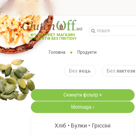
№1 ІНТЕРНЕТ-МАГАЗИН
ПРОДУКТІВ БЕЗ ГЛЮТЕНУ
Головна
Продукти
Без
яєць
Без
лактози
Скинути фільтр ×
Morinaga
›
Хліб • Булки • Гріссіні