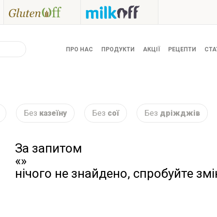
ПРО НАС
ПРОДУКТИ
АКЦІЇ
РЕЦЕПТИ
СТА
Без
казеїну
Без
сої
Без
дріжджів
За запитом
«»
нічого не знайдено, спробуйте зм