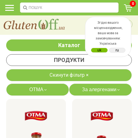
0
Згідно вашого
місцезнаходження,
ваша мова за
замовчуванням:
Каталог
Українська
ПРОДУКТИ
Скинути фільтр ×
OTMA
За алергенами
›
›
яєць
лактози
казеїну
сої
дріжджів
цукру
білку