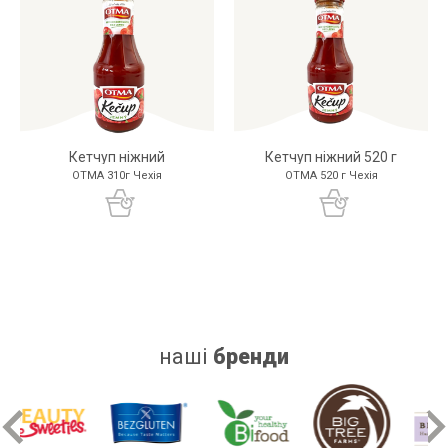
Кетчуп ніжний
Кетчуп ніжний 520 г
OTMA 310г Чехія
OTMA 520 г Чехія
наші
бренди