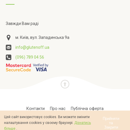
Завжди Вам раді
м. Київ, вул. Западинська 9а
info@glutenoff.ua
(096) 789 04 56
Контакти
Про нас
Публічна оферта
Цей сайт використовує cookies. Ви можете змінити
Політика конфіденційності
Прийняти
та
налаштування cookies у своєму браузері.
Дізнатись
Закрити
більше
.