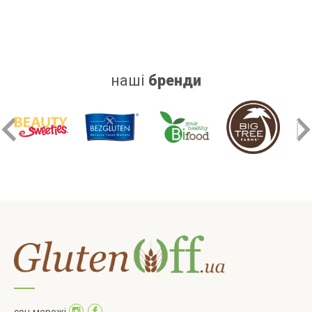
наші
бренди
соц мережі