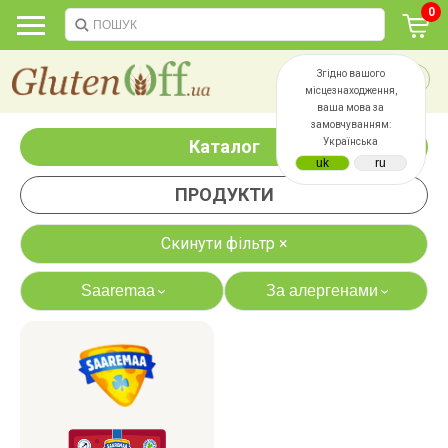
0
Згідно вашого
місцезнаходження,
ваша мова за
замовчуванням:
Каталог
Українська
ПРОДУКТИ
Скинути фільтр ×
Saaremaa
За алергенами
›
›
яєць
лактози
казеїну
сої
дріжджів
цукру
білку