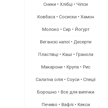
Снеки • Хлібці • Чіпси
Ковбаса • Сосиски • Хамон
Молоко • Сир • Йогурт
Веганскі напої • Десерти
Пластівці • Каші • Гранола
Макарони • Крупа • Рис
Салатна олія • Соуси • Спеції
Борошно • Все для випічки
Печиво • Вафлі • Кекси