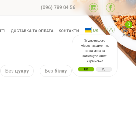
(096) 789 04 56
0
ТТІ
ДОСТАВКА ТА ОПЛАТА
КОНТАКТИ
0грн
Згідно вашого
місцезнаходження,
ваша мова за
замовчуванням:
Українська
Без
цукру
Без
білку