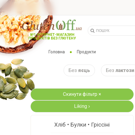
№1 ІНТЕРНЕТ-МАГАЗИН
ПРОДУКТІВ БЕЗ ГЛЮТЕНУ
Головна
Продукти
Без
яєць
Без
лактози
Скинути фільтр ×
Liking
›
Хліб • Булки • Гріссіні