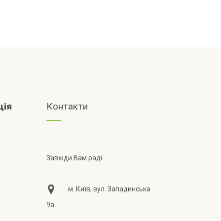
ція
Контакти
Завжди Вам раді
м. Київ, вул. Западинська
9а