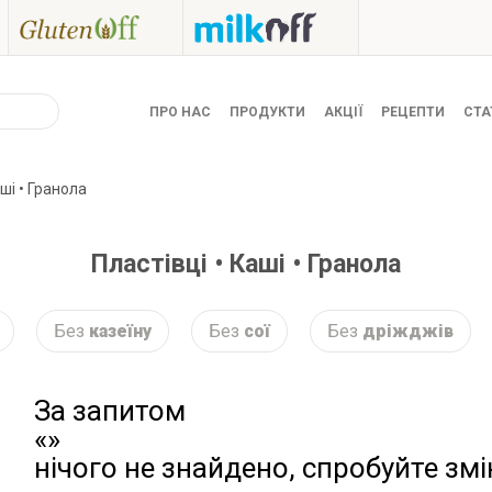
ПРО НАС
ПРОДУКТИ
АКЦІЇ
РЕЦЕПТИ
СТА
аші • Гранола
Пластівці • Каші • Гранола
Без
казеїну
Без
сої
Без
дріжджів
За запитом
«»
нічого не знайдено, спробуйте зм