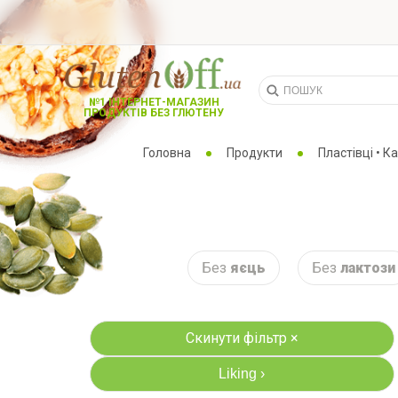
№1 ІНТЕРНЕТ-МАГАЗИН
ПРОДУКТІВ БЕЗ ГЛЮТЕНУ
Головна
Продукти
Пластівці • К
Без
яєць
Без
лактози
Скинути фільтр ×
Liking
›