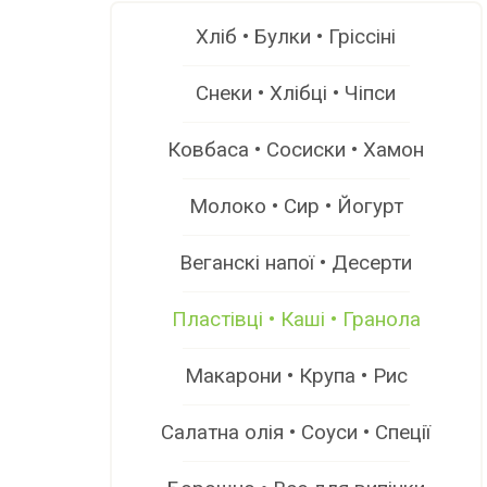
Хліб • Булки • Гріссіні
Снеки • Хлібці • Чіпси
Ковбаса • Сосиски • Хамон
Молоко • Сир • Йогурт
Веганскі напої • Десерти
Пластівці • Каші • Гранола
Макарони • Крупа • Рис
Салатна олія • Соуси • Спеції