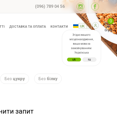
(096) 789 04 56
0
ТТІ
ДОСТАВКА ТА ОПЛАТА
КОНТАКТИ
0грн
Згідно вашого
місцезнаходження,
ваша мова за
замовчуванням:
Українська
Без
цукру
Без
білку
інити запит