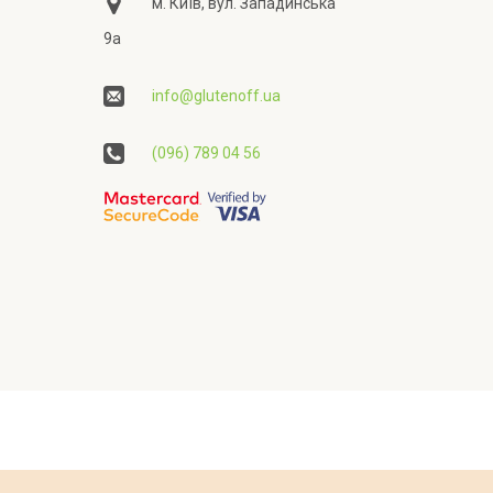
м. Київ, вул. Западинська
9а
info@glutenoff.ua
(096) 789 04 56
ційності