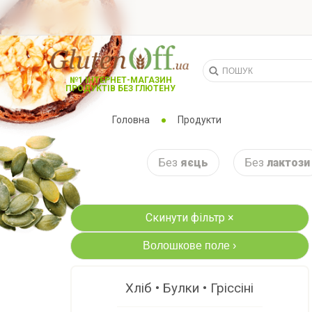
№1 ІНТЕРНЕТ-МАГАЗИН
ПРОДУКТІВ БЕЗ ГЛЮТЕНУ
Головна
Продукти
Без
яєць
Без
лактози
Скинути фільтр ×
Волошкове поле
›
Хліб • Булки • Гріссіні