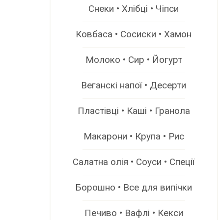
Снеки • Хлібці • Чіпси
Ковбаса • Сосиски • Хамон
Молоко • Сир • Йогурт
Веганскі напої • Десерти
Пластівці • Каші • Гранола
Макарони • Крупа • Рис
Салатна олія • Соуси • Спеції
Борошно • Все для випічки
Печиво • Вафлі • Кекси