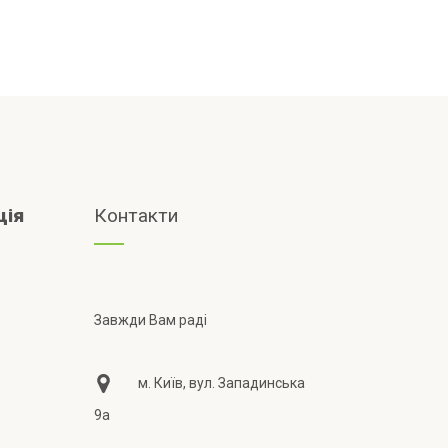
ція
Контакти
Завжди Вам раді
м. Київ, вул. Западинська
9а