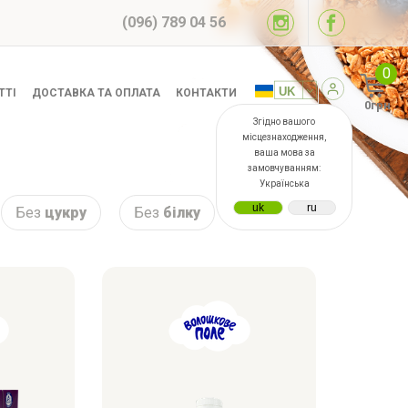
(096) 789 04 56
0
ТТІ
ДОСТАВКА ТА ОПЛАТА
КОНТАКТИ
0грн
Згідно вашого
місцезнаходження,
ваша мова за
замовчуванням:
Українська
Без
цукру
Без
білку