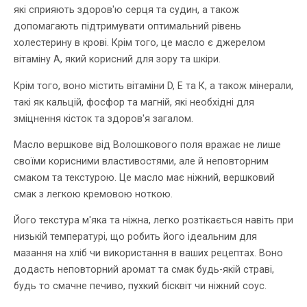
які сприяють здоров'ю серця та судин, а також
допомагають підтримувати оптимальний рівень
холестерину в крові. Крім того, це масло є джерелом
вітаміну А, який корисний для зору та шкіри.
Крім того, воно містить вітаміни D, E та К, а також мінерали,
такі як кальцій, фосфор та магній, які необхідні для
зміцнення кісток та здоров'я загалом.
Масло вершкове від Волошкового поля вражає не лише
своїми корисними властивостями, але й неповторним
смаком та текстурою. Це масло має ніжний, вершковий
смак з легкою кремовою ноткою.
Його текстура м'яка та ніжна, легко розтікається навіть при
низькій температурі, що робить його ідеальним для
мазання на хліб чи використання в ваших рецептах. Воно
додасть неповторний аромат та смак будь-якій страві,
будь то смачне печиво, пухкий бісквіт чи ніжний соус.