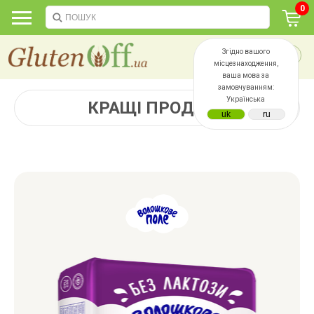
0
Згідно вашого
місцезнаходження,
ваша мова за
замовчуванням:
Українська
КРАЩІ ПРОДАЖІ