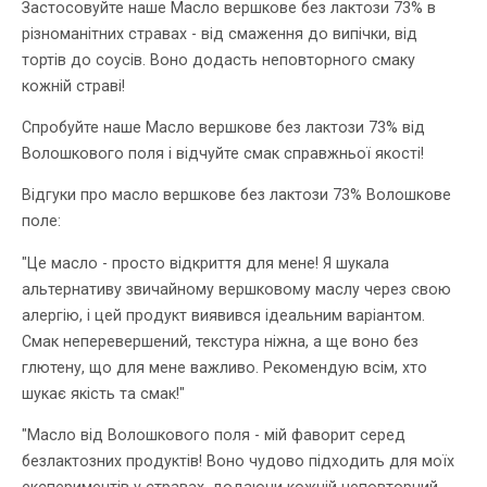
Застосовуйте наше Масло вершкове без лактози 73% в
різноманітних стравах - від смаження до випічки, від
тортів до соусів. Воно додасть неповторного смаку
кожній страві!
Спробуйте наше Масло вершкове без лактози 73% від
Волошкового поля і відчуйте смак справжньої якості!
Відгуки про масло вершкове без лактози 73% Волошкове
поле:
"Це масло - просто відкриття для мене! Я шукала
альтернативу звичайному вершковому маслу через свою
алергію, і цей продукт виявився ідеальним варіантом.
Смак неперевершений, текстура ніжна, а ще воно без
глютену, що для мене важливо. Рекомендую всім, хто
шукає якість та смак!"
"Масло від Волошкового поля - мій фаворит серед
безлактозних продуктів! Воно чудово підходить для моїх
експериментів у стравах, додаючи кожній неповторний