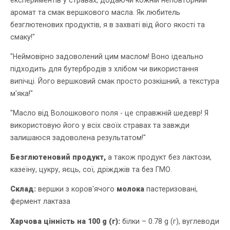
аромат та смак вершкового масла. Як любитель
безглютенових продуктів, я в захваті від його якості та
смаку!"
"Неймовірно задоволений цим маслом! Воно ідеально
підходить для бутербродів з хлібом чи використання
випічці. Його вершковий смак просто розкішний, а текстура
м'яка!"
"Масло від Волошкового поля - це справжній шедевр! Я
використовую його у всіх своїх стравах та завжди
залишаюся задоволена результатом!"
Безглютеновий продукт,
а також продукт без лактози,
казеїну, цукру, яєць, сої, дріжджів та без ГМО.
Склад:
вершки з коров'ячого
молока
пастеризовані,
фермент лактаза
Харчова цінність на 100 g (г):
білки – 0.78 g (г), вуглеводи