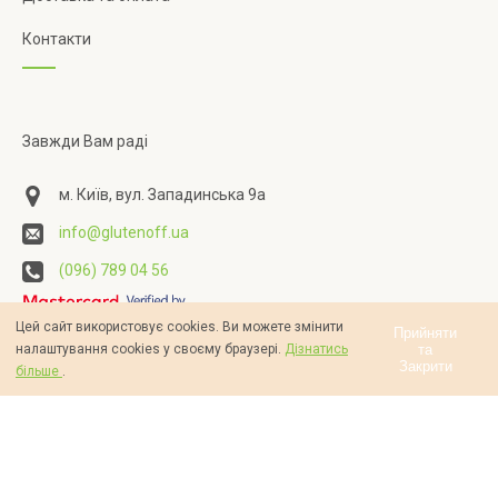
Контакти
Завжди Вам раді
м. Київ, вул. Западинська 9а
info@glutenoff.ua
(096) 789 04 56
Цей сайт використовує cookies. Ви можете змінити
Прийняти
та
налаштування cookies у своєму браузері.
Дізнатись
Закрити
більше
.
Контакти
Про нас
Публічна оферта