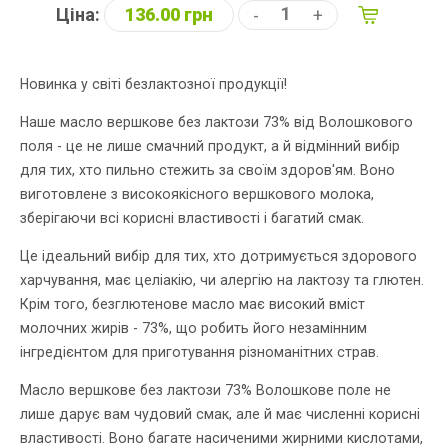
Ціна:
136.00 грн
-
+
Новинка у світі безлактозної продукції!
Наше масло вершкове без лактози 73% від Волошкового
поля - це не лише смачний продукт, а й відмінний вибір
для тих, хто пильно стежить за своїм здоров'ям. Воно
виготовлене з високоякісного вершкового молока,
зберігаючи всі корисні властивості і багатий смак.
Це ідеальний вибір для тих, хто дотримується здорового
харчування, має целіакію, чи алергію на лактозу та глютен.
Крім того, безглютенове масло має високий вміст
молочних жирів - 73%, що робить його незамінним
інгредієнтом для приготування різноманітних страв.
Масло вершкове без лактози 73% Волошкове поле не
лише дарує вам чудовий смак, але й має численні корисні
властивості. Воно багате насиченими жирними кислотами,