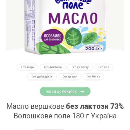
Без
яєць
Без
лактози
Без
казеїну
Без
сої
Без
дріжджів
Без
цукру
Без
білку
назад до
покупок
Масло вершкове
без лактози 73%
Волошкове поле 180 г Україна