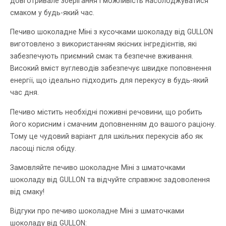
довготривале зберігання і можливість насолоджуватися
смаком у будь-який час.
Печиво шоколадне Міні з кусочками шоколаду від GULLON
виготовлено з використанням якісних інгредієнтів, які
забезпечують приємний смак та безпечне вживання.
Високий вміст вуглеводів забезпечує швидке поповнення
енергії, що ідеально підходить для перекусу в будь-який
час дня.
Печиво містить необхідні поживні речовини, що робить
його корисним і смачним доповненням до вашого раціону.
Тому це чудовий варіант для шкільних перекусів або як
ласощі після обіду.
Замовляйте печиво шоколадне Міні з шматочками
шоколаду від GULLON та відчуйте справжнє задоволення
від смаку!
Відгуки про печиво шоколадне Міні з шматочками
шоколаду від GULLON: