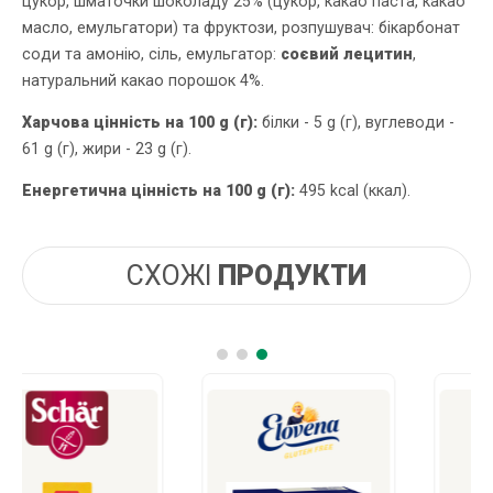
цукор, шматочки шоколаду 25% (цукор, какао паста, какао
масло, емульгатори) та фруктози, розпушувач: бікарбонат
соди та амонію, сіль, емульгатор:
соєвий лецитин
,
натуральний какао порошок 4%.
Харчова цінність на 100 g (г):
білки - 5 g (г), вуглеводи -
61 g (г), жири - 23 g (г).
Енергетична цінність на 100 g (г):
495 kcal (ккал).
СХОЖІ
ПРОДУКТИ