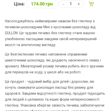
Ціна:
174.00 грн
-
+
Насолоджуйтесь неймовірним смаком без глютену з
печивом шоколадним Міні з кусочками шоколаду від
GULLON. Це чудове печиво без глютену стане вашою
улюбленою ласощами завдяки своїй неперевершеній
якості та апетитному вигляду.
Це безглютенове печиво наповнене справжніми
шматочками шоколаду, які додають насиченого смаку і
аромату. Мініатюрний розмір печива робить його зручним
для перекусів на ходу, у школі або на роботі.
Це продукт - чудовий вибір для дітей і дорослих, які
хочуть смакувати шоколадні ласощі без ризику для
здоров'я. Завдяки відсутності глютену, продукт підходить
для людей з целіакією та інших форм непереносимості
глютену. Упаковка зберігає свіжість печива, забезпечуючи