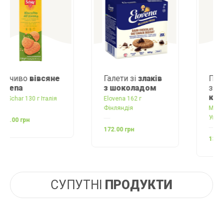
Галети зі
злаків
Печиво рисове
з шоколадом
з
родзинками в
кунжуті
Elovena 162 г
Фінляндія
Ms. Tally 200 г
Україна
172.00 грн
136.00 грн
СУПУТНІ
ПРОДУКТИ