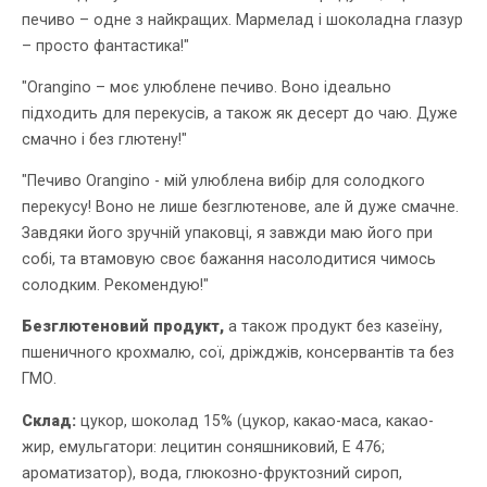
печиво – одне з найкращих. Мармелад і шоколадна глазур
– просто фантастика!"
"Orangino – моє улюблене печиво. Воно ідеально
підходить для перекусів, а також як десерт до чаю. Дуже
смачно і без глютену!"
"Печиво Orangino - мій улюблена вибір для солодкого
перекусу! Воно не лише безглютенове, але й дуже смачне.
Завдяки його зручній упаковці, я завжди маю його при
собі, та втамовую своє бажання насолодитися чимось
солодким. Рекомендую!"
Безглютеновий продукт,
а також продукт без казеїну,
пшеничного крохмалю, сої, дріжджів, консервантів та без
ГМО.
Склад:
цукор, шоколад 15% (цукор, какао-маса, какао-
жир, емульгатори: лецитин соняшниковий, Е 476;
ароматизатор), вода, глюкозно-фруктозний сироп,