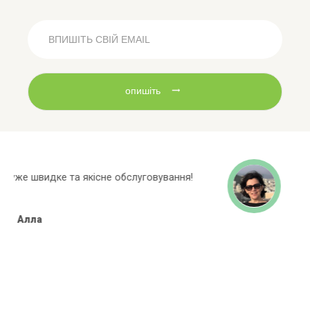
опишіть
Широкий асортиментний ряд, багато
марок яких немає в інших магазинах!
Алёна