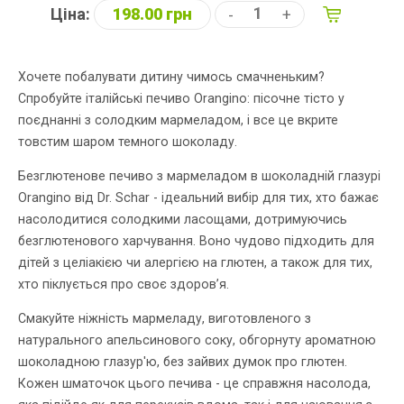
Ціна:
198.00 грн
-
+
Хочете побалувати дитину чимось смачненьким?
Спробуйте італійські печиво Orangino: пісочне тісто у
поєднанні з солодким мармеладом, і все це вкрите
товстим шаром темного шоколаду.
Безглютенове печиво з мармеладом в шоколадній глазурі
Orangino від Dr. Schar - ідеальний вибір для тих, хто бажає
насолодитися солодкими ласощами, дотримуючись
безглютенового харчування. Воно чудово підходить для
дітей з целіакією чи алергією на глютен, а також для тих,
хто піклується про своє здоров’я.
Смакуйте ніжність мармеладу, виготовленого з
натурального апельсинового соку, обгорнуту ароматною
шоколадною глазур'ю, без зайвих думок про глютен.
Кожен шматочок цього печива - це справжня насолода,