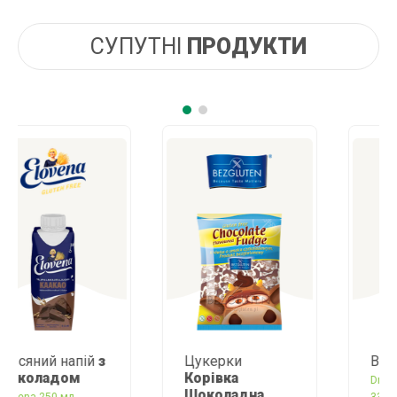
СУПУТНІ
ПРОДУКТИ
Цукерки
Вода
кокосова
Корівка
Dr. Antonio Martins
Шоколадна
330 мл Німеччина