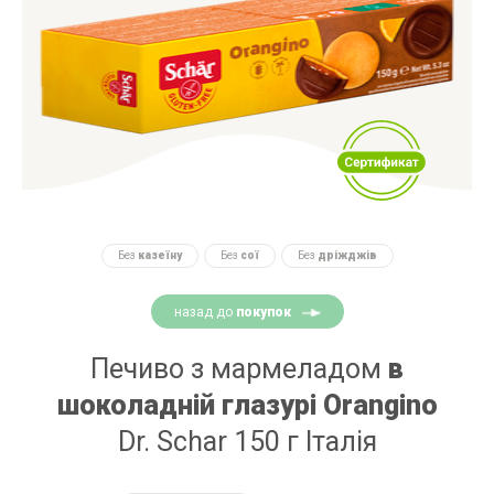
Без
казеїну
Без
сої
Без
дріжджів
назад до
покупок
Печиво з мармеладом
в
шоколадній глазурі Orangino
Dr. Schar 150 г Італія