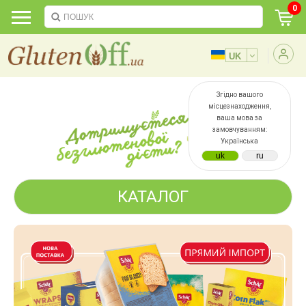
0
Згідно вашого
місцезнаходження,
ваша мова за
замовчуванням:
Українська
КАТАЛОГ