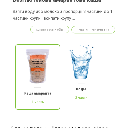
Взяти воду або молоко з пропорції 3 частини до 1
частини крупи і всипати крупу ...
купити весь
набір
переглянути
рецепт
Воды
Каша
амаранта
3 части
1 часть
Без глютену, безглютенове тісто,