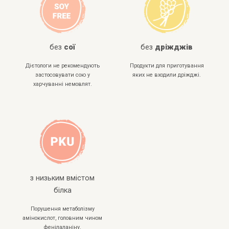
без
сої
без
дріжджів
Дієтологи не рекомендують
Продукти для приготування
застосовувати сою у
яких не входили дріжджі.
харчуванні немовлят.
з низьким вмістом
білка
Порушення метаболізму
амінокислот, головним чином
фенілаланіну.