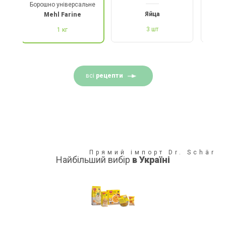
Борошно універсальне
Яйца
Mehl Farine
что
3 шт
мяг
1 кг
всі
рецепти
Прямий імпорт Dr. Schär
Найбільший вибір
в Україні