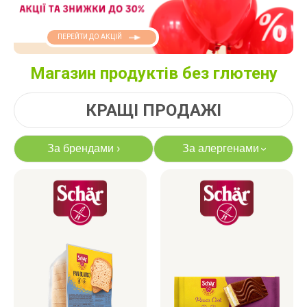
ПЕРЕЙТИ ДО АКЦІЙ
Магазин продуктів без глютену
КРАЩІ ПРОДАЖІ
За брендами
›
За алергенами
›
яєць
лактози
казеїну
сої
дріжджів
цукру
білку