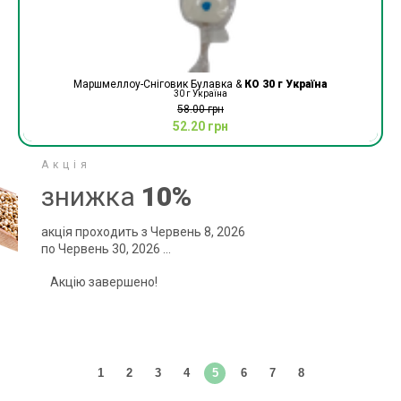
Маршмеллоу-Сніговик Булавка &
КО 30 г Україна
30 г Україна
58.00 грн
52.20 грн
Акція
знижка
10%
акція проходить з Червень 8, 2026
по Червень 30, 2026 ...
Акцію завершено!
1
2
3
4
5
6
7
8