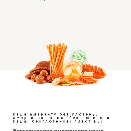
каша амаранту без глютену,
амарантова каша, безглютенова
каша, безглютенові пластівці
Безглютенова амарантова каша