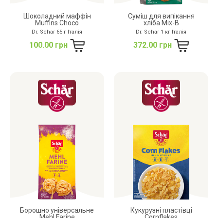
Шоколадний маффін
Суміш для випікання
Muffins Choco
хліба Mix-B
Dr. Schar 65 г Італія
Dr. Schar 1 кг Італія
100.00 грн
372.00 грн
Борошно універсальне
Кукурузні пластівці
Mehl Farine
Cornflakes