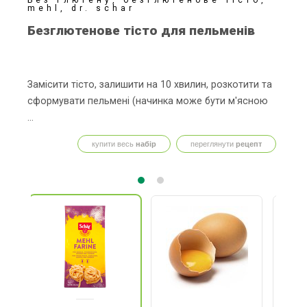
mehl, dr. schar
Безглютенове тісто для пельменів
Замісити тісто, залишити на 10 хвилин, розкотити та
сформувати пельмені (начинка може бути м'ясною
...
купити весь
набір
переглянути
рецепт