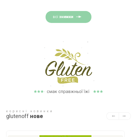
всі
знижки
корисні новинки
glutenoff
нове