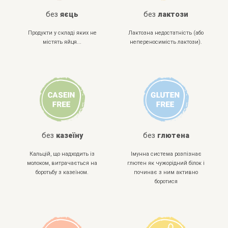
без
яєць
без
лактози
Продукти у складі яких не
Лактозна недостатність (або
містять яйця...
непереносимість лактози).
без
казеїну
без
глютена
Кальцій, що надходить із
Імунна система розпізнає
молоком, витрачається на
глютен як чужорідний білок і
боротьбу з казеїном.
починає з ним активно
боротися