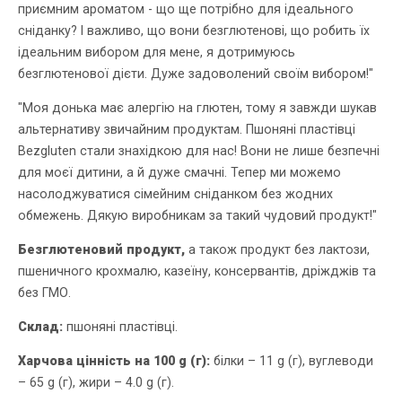
приємним ароматом - що ще потрібно для ідеального
сніданку? І важливо, що вони безглютенові, що робить їх
ідеальним вибором для мене, я дотримуюсь
безглютенової дієти. Дуже задоволений своїм вибором!"
"Моя донька має алергію на глютен, тому я завжди шукав
альтернативу звичайним продуктам. Пшоняні пластівці
Bezgluten стали знахідкою для нас! Вони не лише безпечні
для моєї дитини, а й дуже смачні. Тепер ми можемо
насолоджуватися сімейним сніданком без жодних
обмежень. Дякую виробникам за такий чудовий продукт!"
Безглютеновий продукт,
а також продукт без лактози,
пшеничного крохмалю, казеїну, консервантів, дріжджів та
без ГМО.
Склад:
пшоняні пластівці.
Харчова цінність на 100 g (г):
білки – 11 g (г), вуглеводи
– 65 g (г), жири – 4.0 g (г).