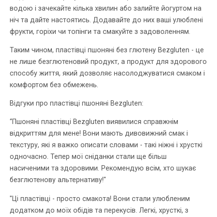
водою і зачекайте кілька хвилин або залийте йогуртом на
ніч та дайте настоятись. Додавайте до них ваші улюблені
фрукти, горіхи чи топінги та смакуйте з задоволенням.
Таким чином, пластівці пшоняні без глютену Bezgluten - це
не лише безглютеновий продукт, а продукт для здорового
способу життя, який дозволяє насолоджуватися смаком і
комфортом без обмежень.
Відгуки про пластівці пшоняні Bezgluten:
“Пшоняні пластівці Bezgluten виявилися справжнім
відкриттям для мене! Вони мають дивовижний смак і
текстуру, які я важко описати словами - такі ніжні і хрусткі
одночасно. Тепер мої сніданки стали ще більш
насиченими та здоровими. Рекомендую всім, хто шукає
безглютенову альтернативу!"
"Ці пластівці - просто смакота! Вони стали улюбленим
додатком до моїх обідів та перекусів. Легкі, хрусткі, з