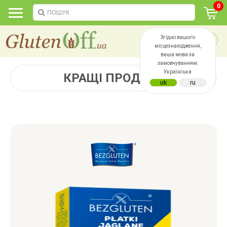
0
Згідно вашого
місцезнаходження,
ваша мова за
замовчуванням:
Українська
КРАЩІ ПРОДАЖІ