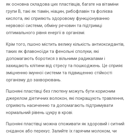
як основна складова цих пластівців, багате на вітаміни
групи В, такі як тіамін, ніацин, рибофлавін та фолієва
кислота, які сприяють здоровому функціонуванню
нервової системи, обміну речовин та підтримці
оптимального рівня енергії в організмі.
Крім того, пшоно містить велику кількість антиоксидантів,
таких як флавоноїди та фенольні сполуки, які
допомагають боротися з вільними радикалами і
захищають клітини від стресу та пошкоджень. Це сприяє
зміцненню імунної системи та підвищенню стійкості
організму до захворювань.
Пшоняні пластівці без глютену можуть бути корисним
джерелом діетичних волокон, які покращують травлення,
сприяють насиченню та допомагають підтримувати
нормальний рівень цукру в крові.
Пшоняні пластівці можна споживати як здоровий і ситний
сніданок або перекус. Залийте їх гарячим молоком, чи