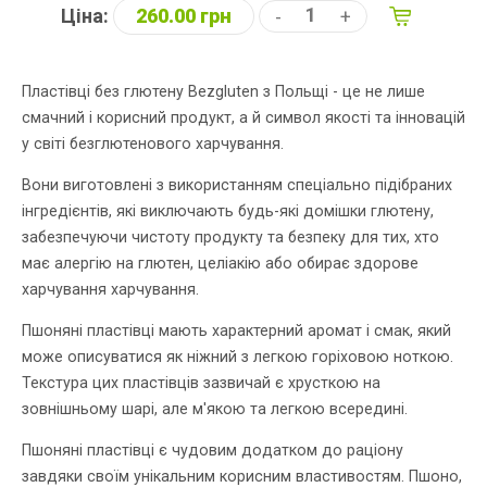
Ціна:
260.00 грн
-
+
Пластівці без глютену Bezgluten з Польщі - це не лише
смачний і корисний продукт, а й символ якості та інновацій
у світі безглютенового харчування.
Вони виготовлені з використанням спеціально підібраних
інгредієнтів, які виключають будь-які домішки глютену,
забезпечуючи чистоту продукту та безпеку для тих, хто
має алергію на глютен, целіакію або обирає здорове
харчування харчування.
Пшоняні пластівці мають характерний аромат і смак, який
може описуватися як ніжний з легкою горіховою ноткою.
Текстура цих пластівців зазвичай є хрусткою на
зовнішньому шарі, але м'якою та легкою всередині.
Пшоняні пластівці є чудовим додатком до раціону
завдяки своїм унікальним корисним властивостям. Пшоно,