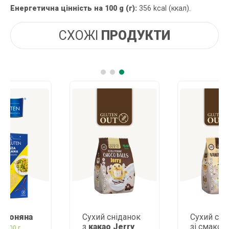
Енергетична цінність на 100 g (г):
356 kcal (ккал).
СХОЖІ
ПРОДУКТИ
Сухий сніданок
Сухий сніданок
з
какао Jerry
зі смаком
ванілі