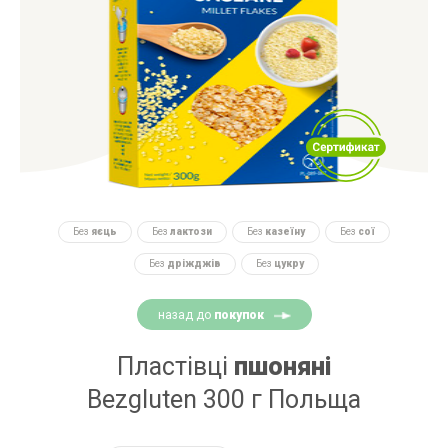
Без
яєць
Без
лактози
Без
казеїну
Без
сої
Без
дріжджів
Без
цукру
назад до
покупок
Пластівці
пшоняні
Bezgluten 300 г Польща