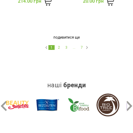
214.00 грн
20.00 грн
подивитися ще
1
2
3
...
7
наші
бренди