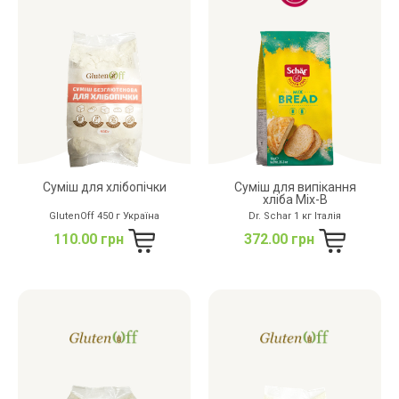
дріжджів
цукру
білку
Суміш для хлібопічки
Суміш для випікання
хліба Mix-B
GlutenOff 450 г Україна
Dr. Schar 1 кг Італія
110.00 грн
372.00 грн