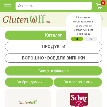
0
Згідно вашого
місцезнаходження,
ваша мова за
замовчуванням:
Каталог
Українська
ПРОДУКТИ
БОРОШНО • ВСЕ ДЛЯ ВИПІЧКИ
Скинути фільтр ×
За брендами
За алергенами
›
›
яєць
лактози
казеїну
сої