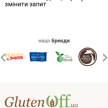
змінити запит
дріжджів
цукру
білку
наші
бренди