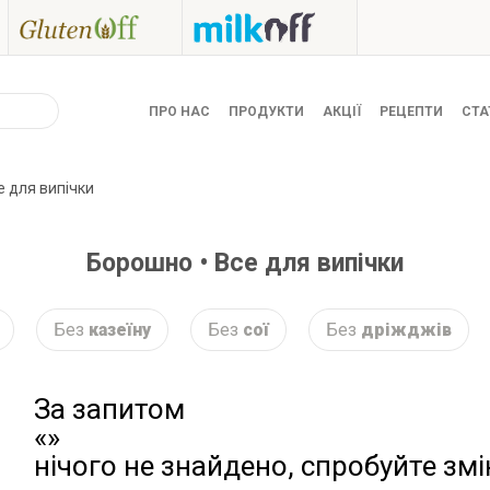
ПРО НАС
ПРОДУКТИ
АКЦІЇ
РЕЦЕПТИ
СТА
е для випічки
Борошно • Все для випічки
Без
казеїну
Без
сої
Без
дріжджів
За запитом
«»
нічого не знайдено, спробуйте зм