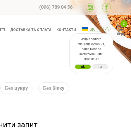
(096) 789 04 56
0
ТТІ
ДОСТАВКА ТА ОПЛАТА
КОНТАКТИ
0грн
Згідно вашого
місцезнаходження,
ваша мова за
замовчуванням:
Українська
Без
цукру
Без
білку
інити запит