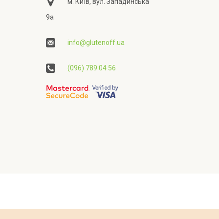
м. Київ, вул. Западинська
9а
info@glutenoff.ua
(096) 789 04 56
ційності