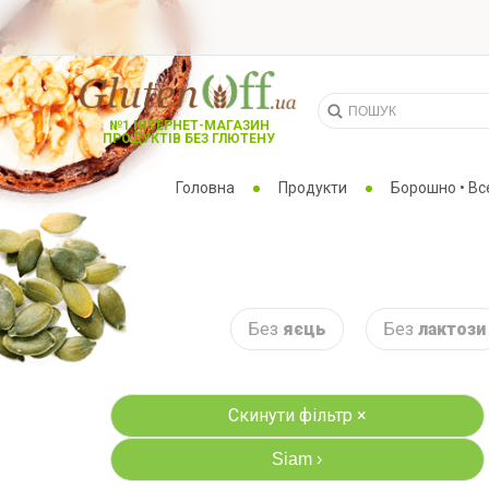
№1 ІНТЕРНЕТ-МАГАЗИН
ПРОДУКТІВ БЕЗ ГЛЮТЕНУ
Головна
Продукти
Борошно • Вс
Без
яєць
Без
лактози
Скинути фільтр ×
Siam
›