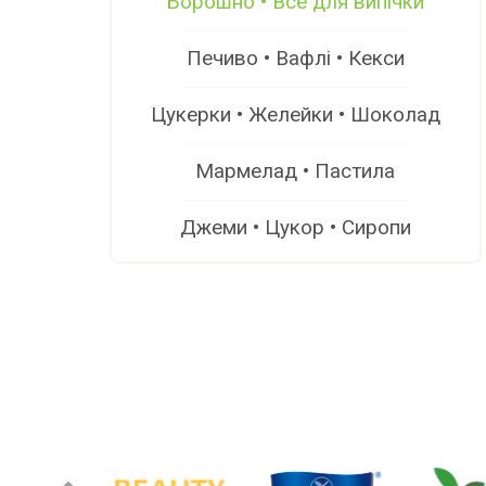
Борошно • Все для випічки
Печиво • Вафлі • Кекси
Цукерки • Желейки • Шоколад
Мармелад • Пастила
Джеми • Цукор • Сиропи