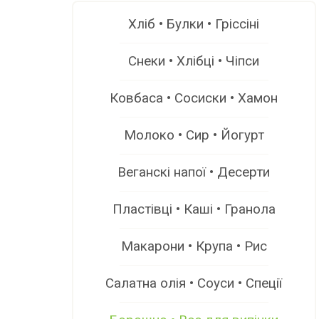
Хліб • Булки • Гріссіні
Снеки • Хлібці • Чіпси
Ковбаса • Сосиски • Хамон
Молоко • Сир • Йогурт
Веганскі напої • Десерти
Пластівці • Каші • Гранола
Макарони • Крупа • Рис
Салатна олія • Соуси • Спеції