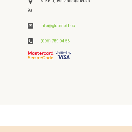
м. Київ, вул. Западинська
9а
info@glutenoff.ua
(096) 789 04 56
ційності