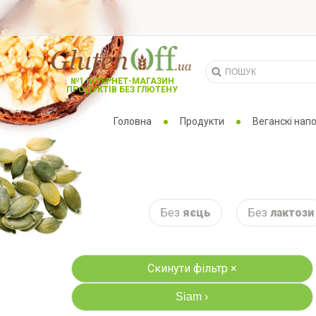
№1 ІНТЕРНЕТ-МАГАЗИН
ПРОДУКТІВ БЕЗ ГЛЮТЕНУ
Головна
Продукти
Веганскі напо
Без
яєць
Без
лактози
Скинути фільтр ×
Siam
›