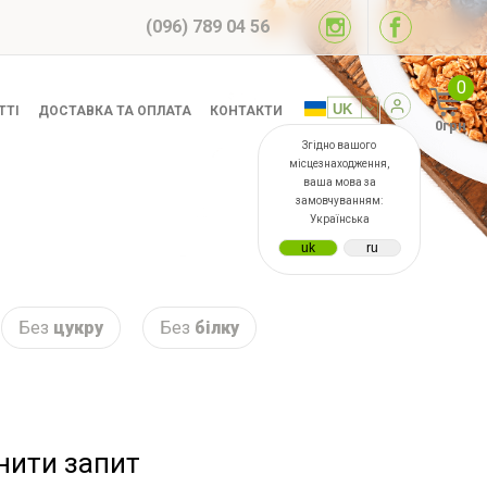
(096) 789 04 56
0
ТТІ
ДОСТАВКА ТА ОПЛАТА
КОНТАКТИ
0грн
Згідно вашого
місцезнаходження,
ваша мова за
замовчуванням:
Українська
Без
цукру
Без
білку
інити запит