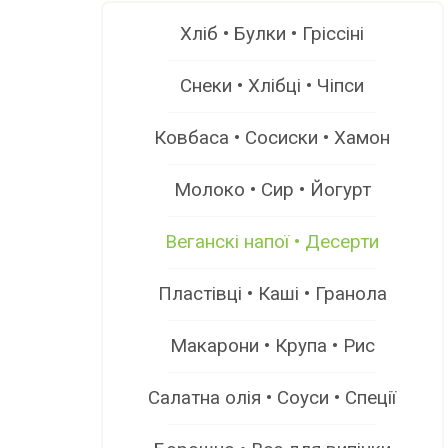
Хліб • Булки • Гріссіні
Снеки • Хлібці • Чіпси
Ковбаса • Сосиски • Хамон
Молоко • Сир • Йогурт
Веганскі напої • Десерти
Пластівці • Каші • Гранола
Макарони • Крупа • Рис
Салатна олія • Соуси • Спеції