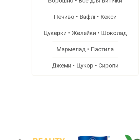
Борошно • Все для випічки
Печиво • Вафлі • Кекси
Цукерки • Желейки • Шоколад
Мармелад • Пастила
Джеми • Цукор • Сиропи