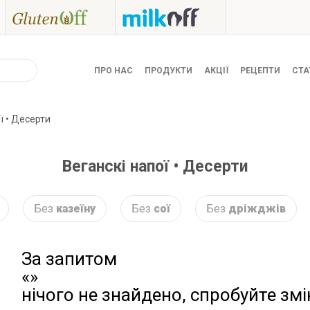
ПРО НАС
ПРОДУКТИ
АКЦІЇ
РЕЦЕПТИ
СТА
ї • Десерти
Веганскі напої • Десерти
Без
казеїну
Без
сої
Без
дріжджів
За запитом
«»
нічого не знайдено, спробуйте зм