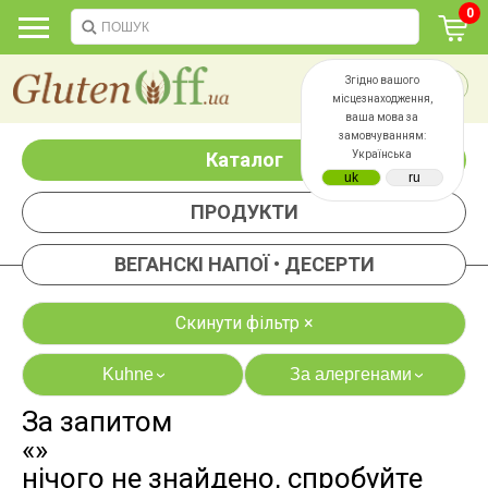
0
Згідно вашого
місцезнаходження,
ваша мова за
замовчуванням:
Каталог
Українська
ПРОДУКТИ
ВЕГАНСКІ НАПОЇ • ДЕСЕРТИ
Скинути фільтр ×
Kuhne
За алергенами
›
›
За запитом
яєць
лактози
«»
казеїну
сої
нічого не знайдено, спробуйте