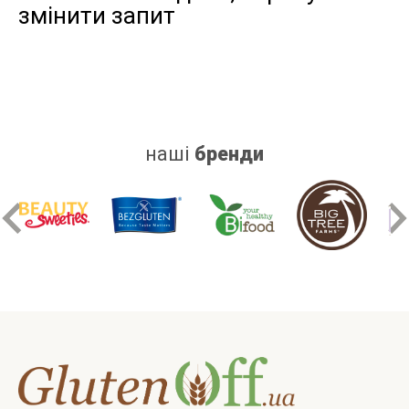
змінити запит
дріжджів
цукру
білку
наші
бренди