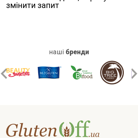
змінити запит
дріжджів
цукру
білку
наші
бренди