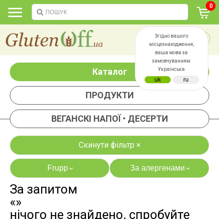
0
Згідно вашого
місцезнаходження,
ваша мова за
замовчуванням:
Каталог
Українська
ПРОДУКТИ
ВЕГАНСКІ НАПОЇ • ДЕСЕРТИ
Скинути фільтр ×
Frupp
За алергенами
›
›
За запитом
яєць
лактози
«»
казеїну
сої
нічого не знайдено, спробуйте