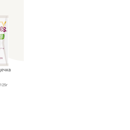
дечка
 125г