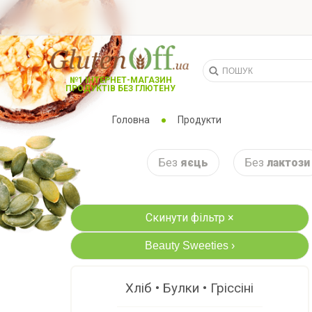
№1 ІНТЕРНЕТ-МАГАЗИН
ПРОДУКТІВ БЕЗ ГЛЮТЕНУ
Головна
Продукти
Без
яєць
Без
лактози
Скинути фільтр ×
Beauty Sweeties
›
Хліб • Булки • Гріссіні