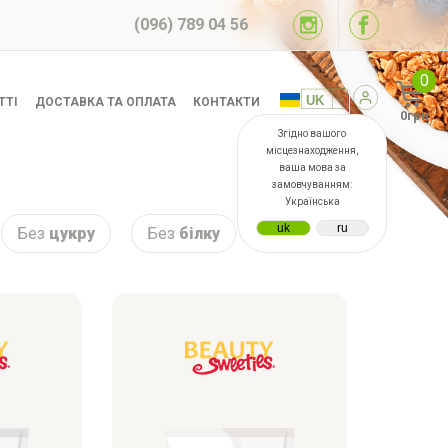
(096) 789 04 56
0
ТТІ
ДОСТАВКА ТА ОПЛАТА
КОНТАКТИ
0грн
Згідно вашого
місцезнаходження,
ваша мова за
замовчуванням:
Українська
Без
цукру
Без
білку