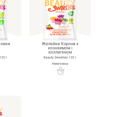
елики
Желейки Корона з
коэнзимом і
коллагеном
125 г
Beauty Sweeties 125 г
Німеччина