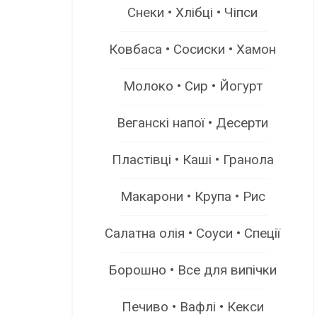
Снеки • Хлібці • Чіпси
Ковбаса • Сосиски • Хамон
Молоко • Сир • Йогурт
Веганскі напої • Десерти
Пластівці • Каші • Гранола
Макарони • Крупа • Рис
Салатна олія • Соуси • Спеції
Борошно • Все для випічки
Печиво • Вафлі • Кекси