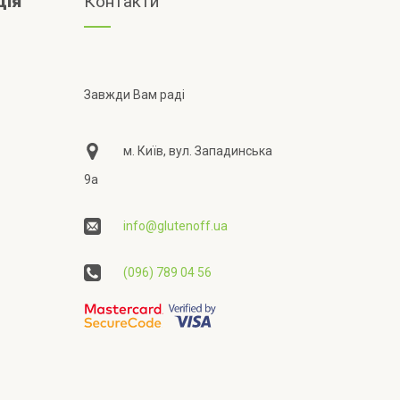
ція
Контакти
Завжди Вам раді
м. Київ, вул. Западинська
9а
info@glutenoff.ua
(096) 789 04 56