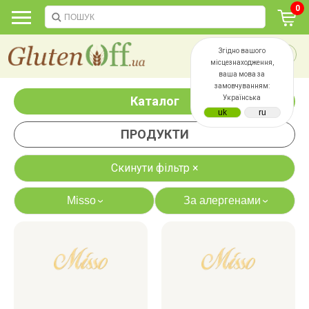
0
Згідно вашого
місцезнаходження,
ваша мова за
замовчуванням:
Каталог
Українська
ПРОДУКТИ
Скинути фільтр ×
Misso
За алергенами
›
›
яєць
лактози
казеїну
сої
дріжджів
цукру
білку