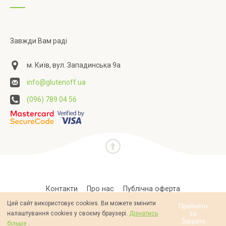
Завжди Вам раді
м. Київ, вул. Западинська 9а
info@glutenoff.ua
(096) 789 04 56
Контакти
Про нас
Публічна оферта
Цей сайт використовує cookies. Ви можете змінити
Політика конфіденційності
Прийняти
та
налаштування cookies у своєму браузері.
Дізнатись
Закрити
більше
.