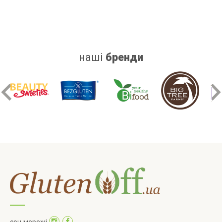
наші
бренди
соц мережі