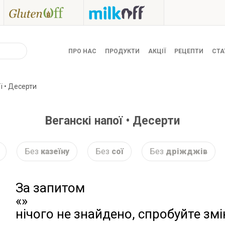
ПРО НАС
ПРОДУКТИ
АКЦІЇ
РЕЦЕПТИ
СТА
ї • Десерти
Веганскі напої • Десерти
Без
казеїну
Без
сої
Без
дріжджів
За запитом
«»
нічого не знайдено, спробуйте зм