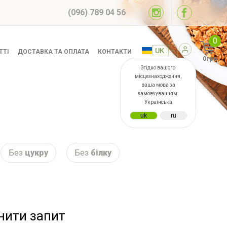
(096) 789 04 56
0
ТТІ
ДОСТАВКА ТА ОПЛАТА
КОНТАКТИ
0грн
Згідно вашого
місцезнаходження,
ваша мова за
замовчуванням:
Українська
Без
цукру
Без
білку
інити запит