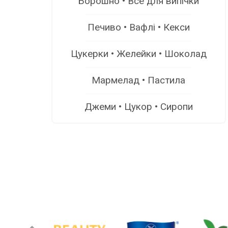
Борошно • Все для випічки
Печиво • Вафлі • Кекси
Цукерки • Желейки • Шоколад
Мармелад • Пастила
Джеми • Цукор • Сиропи