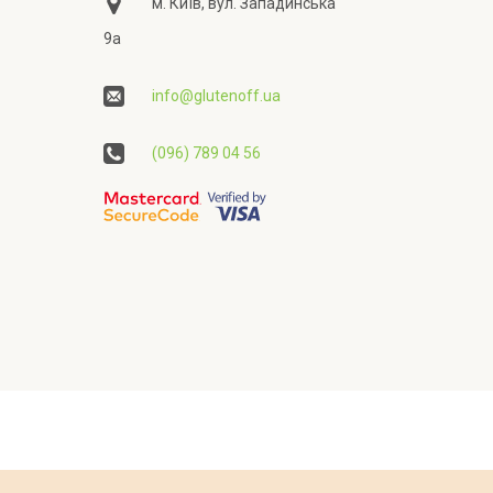
м. Київ, вул. Западинська
9а
info@glutenoff.ua
(096) 789 04 56
ційності