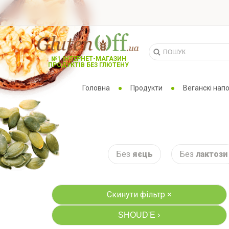
№1 ІНТЕРНЕТ-МАГАЗИН
ПРОДУКТІВ БЕЗ ГЛЮТЕНУ
Головна
Продукти
Веганскі напо
Без
яєць
Без
лактози
Скинути фільтр ×
SHOUD'E
›