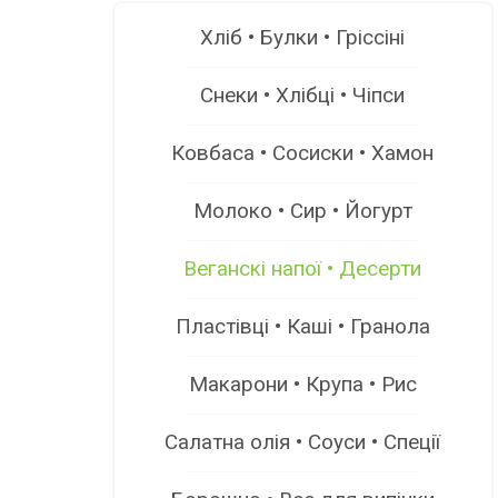
Хліб • Булки • Гріссіні
Снеки • Хлібці • Чіпси
Ковбаса • Сосиски • Хамон
Молоко • Сир • Йогурт
Веганскі напої • Десерти
Пластівці • Каші • Гранола
Макарони • Крупа • Рис
Салатна олія • Соуси • Спеції