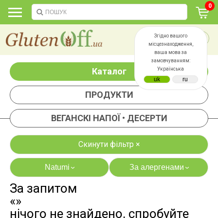
0
Згідно вашого
місцезнаходження,
ваша мова за
замовчуванням:
Каталог
Українська
ПРОДУКТИ
ВЕГАНСКІ НАПОЇ • ДЕСЕРТИ
Скинути фільтр ×
Natumi
За алергенами
›
›
За запитом
яєць
лактози
«»
казеїну
сої
нічого не знайдено, спробуйте