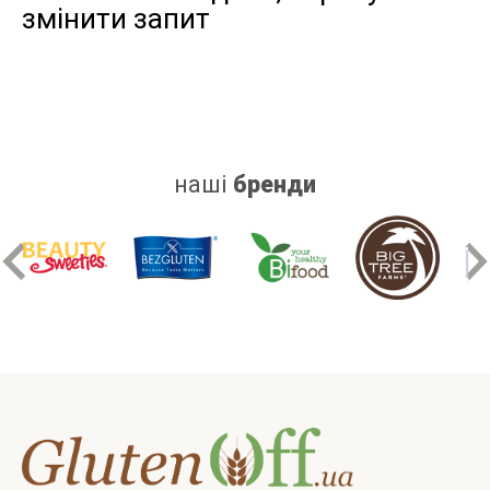
змінити запит
дріжджів
цукру
білку
наші
бренди