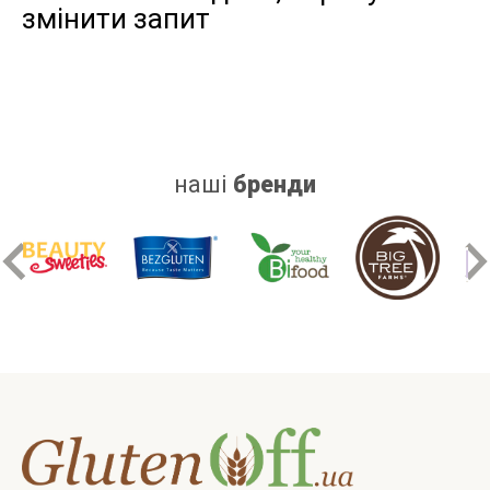
змінити запит
дріжджів
цукру
білку
наші
бренди