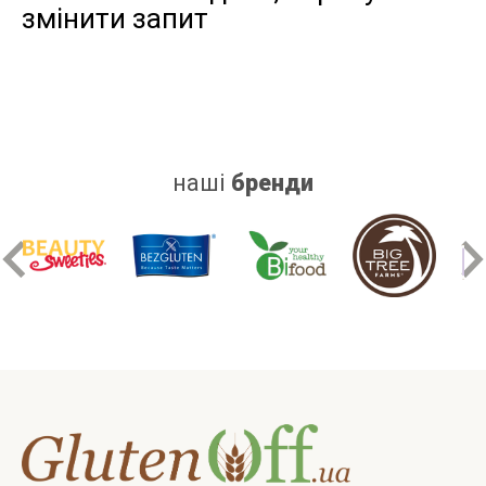
змінити запит
дріжджів
цукру
білку
наші
бренди