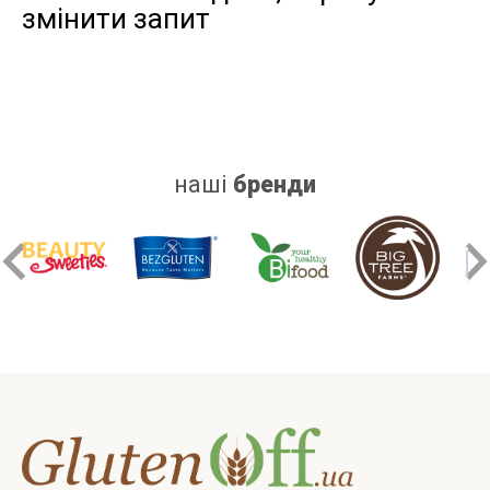
змінити запит
дріжджів
цукру
білку
наші
бренди