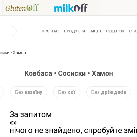
ПРО НАС
ПРОДУКТИ
АКЦІЇ
РЕЦЕПТИ
СТА
сиски • Хамон
Ковбаса • Сосиски • Хамон
Без
казеїну
Без
сої
Без
дріжджів
За запитом
«»
нічого не знайдено, спробуйте зм