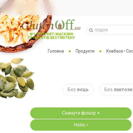
№1 ІНТЕРНЕТ-МАГАЗИН
ПРОДУКТІВ БЕЗ ГЛЮТЕНУ
Головна
Продукти
Ковбаса • Со
Без
яєць
Без
лактози
Скинути фільтр ×
Helio
›