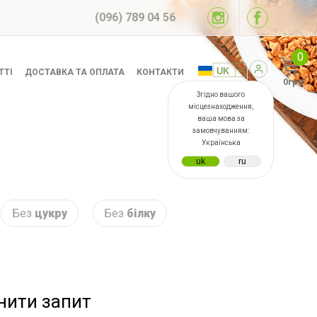
(096) 789 04 56
0
ТТІ
ДОСТАВКА ТА ОПЛАТА
КОНТАКТИ
0грн
Згідно вашого
місцезнаходження,
ваша мова за
замовчуванням:
Українська
Без
цукру
Без
білку
інити запит