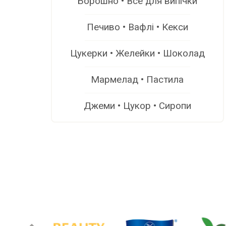
Борошно • Все для випічки
Печиво • Вафлі • Кекси
Цукерки • Желейки • Шоколад
Мармелад • Пастила
Джеми • Цукор • Сиропи