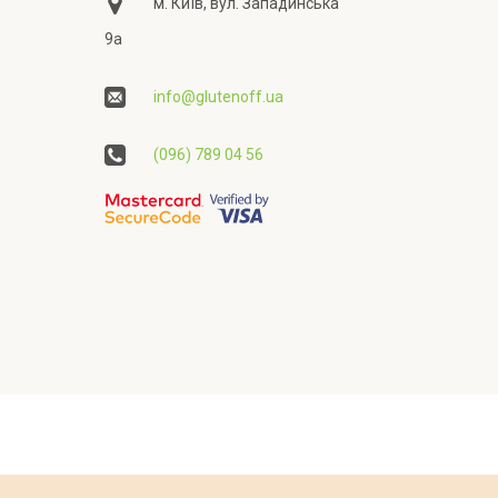
м. Київ, вул. Западинська
9а
info@glutenoff.ua
(096) 789 04 56
ційності