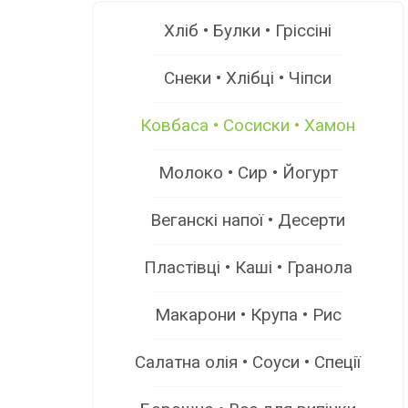
Хліб • Булки • Гріссіні
Снеки • Хлібці • Чіпси
Ковбаса • Сосиски • Хамон
Молоко • Сир • Йогурт
Веганскі напої • Десерти
Пластівці • Каші • Гранола
Макарони • Крупа • Рис
Салатна олія • Соуси • Спеції