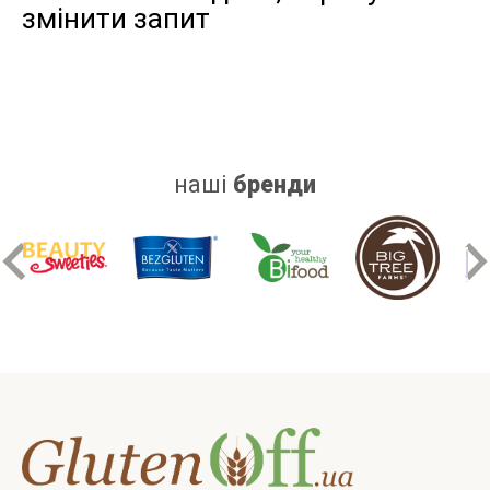
змінити запит
дріжджів
цукру
білку
наші
бренди