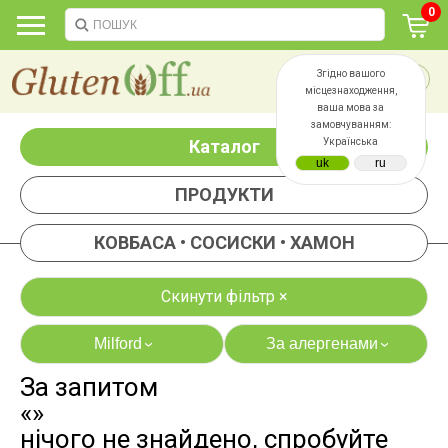
0
Згідно вашого
місцезнаходження,
ваша мова за
замовчуванням:
Каталог
Українська
ПРОДУКТИ
КОВБАСА • СОСИСКИ • ХАМОН
Скинути фільтр ×
Milford
За алергенами
›
›
За запитом
яєць
лактози
«»
казеїну
сої
нічого не знайдено, спробуйте