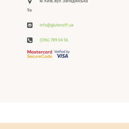
м. Київ, вул. Западинська
9а
info@glutenoff.ua
(096) 789 04 56
ційності