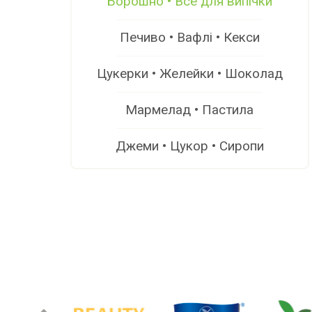
Борошно • Все для випічки
Печиво • Вафлі • Кекси
Цукерки • Желейки • Шоколад
Мармелад • Пастила
Джеми • Цукор • Сиропи