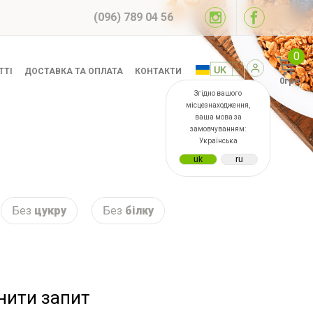
(096) 789 04 56
0
ТТІ
ДОСТАВКА ТА ОПЛАТА
КОНТАКТИ
0грн
Згідно вашого
місцезнаходження,
ваша мова за
замовчуванням:
Українська
Без
цукру
Без
білку
інити запит