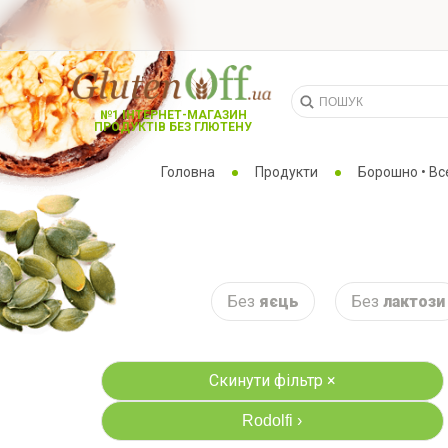
№1 ІНТЕРНЕТ-МАГАЗИН
ПРОДУКТІВ БЕЗ ГЛЮТЕНУ
Головна
Продукти
Борошно • Вс
Без
яєць
Без
лактози
Скинути фільтр ×
Rodolfi
›