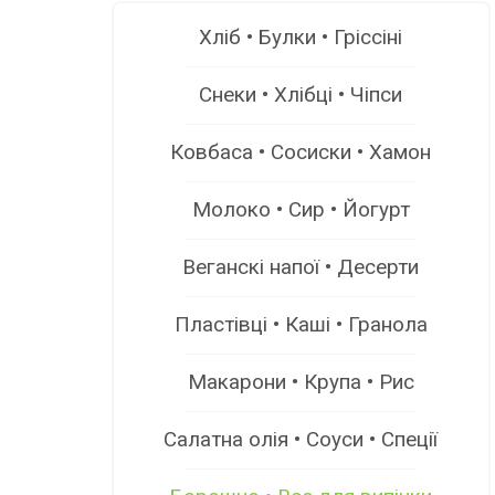
Хліб • Булки • Гріссіні
Снеки • Хлібці • Чіпси
Ковбаса • Сосиски • Хамон
Молоко • Сир • Йогурт
Веганскі напої • Десерти
Пластівці • Каші • Гранола
Макарони • Крупа • Рис
Салатна олія • Соуси • Спеції