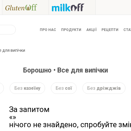
ПРО НАС
ПРОДУКТИ
АКЦІЇ
РЕЦЕПТИ
СТА
е для випічки
Борошно • Все для випічки
Без
казеїну
Без
сої
Без
дріжджів
За запитом
«»
нічого не знайдено, спробуйте зм