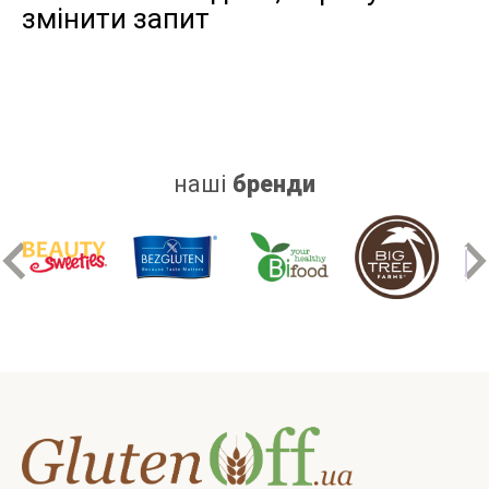
змінити запит
дріжджів
цукру
білку
наші
бренди