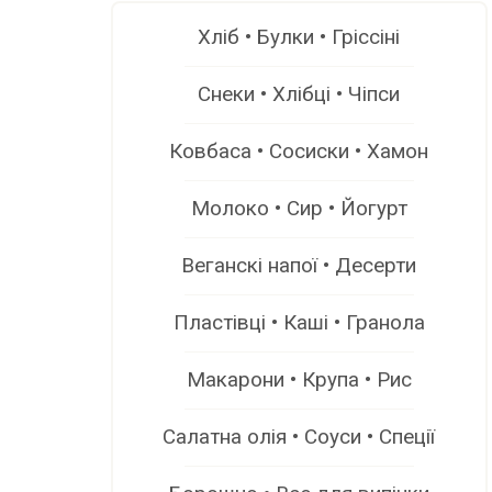
Хліб • Булки • Гріссіні
Снеки • Хлібці • Чіпси
Ковбаса • Сосиски • Хамон
Молоко • Сир • Йогурт
Веганскі напої • Десерти
Пластівці • Каші • Гранола
Макарони • Крупа • Рис
Салатна олія • Соуси • Спеції