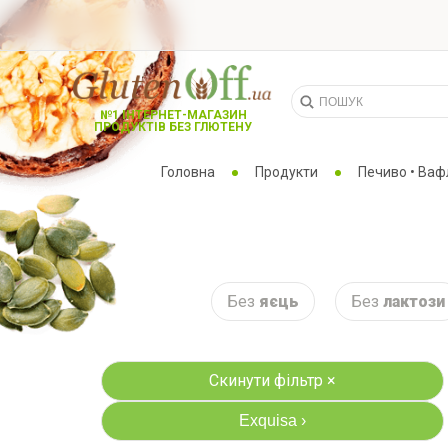
№1 ІНТЕРНЕТ-МАГАЗИН
ПРОДУКТІВ БЕЗ ГЛЮТЕНУ
Головна
Продукти
Печиво • Вафл
Без
яєць
Без
лактози
Скинути фільтр ×
Exquisa
›