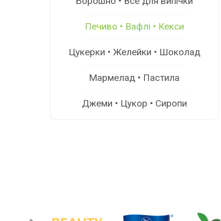
Борошно • Все для випічки
Печиво • Вафлі • Кекси
Цукерки • Желейки • Шоколад
Мармелад • Пастила
Джеми • Цукор • Сиропи