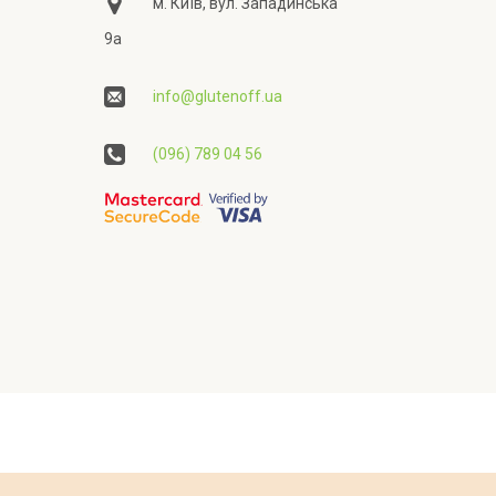
м. Київ, вул. Западинська
9а
info@glutenoff.ua
(096) 789 04 56
ційності