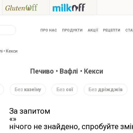
ПРО НАС
ПРОДУКТИ
АКЦІЇ
РЕЦЕПТИ
СТА
і • Кекси
Печиво • Вафлі • Кекси
Без
казеїну
Без
сої
Без
дріжджів
За запитом
«»
нічого не знайдено, спробуйте зм