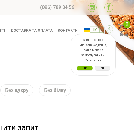
(096) 789 04 56
0
ТТІ
ДОСТАВКА ТА ОПЛАТА
КОНТАКТИ
0грн
Згідно вашого
місцезнаходження,
ваша мова за
замовчуванням:
Українська
Без
цукру
Без
білку
інити запит