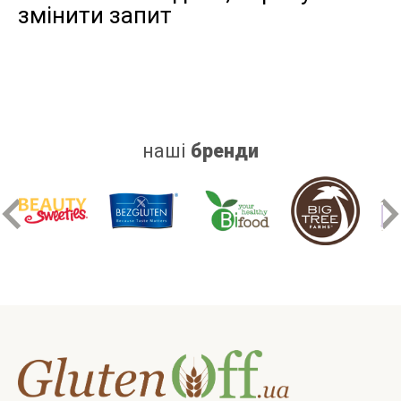
змінити запит
дріжджів
цукру
білку
наші
бренди