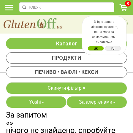
0
Згідно вашого
місцезнаходження,
ваша мова за
замовчуванням:
Каталог
Українська
ПРОДУКТИ
ПЕЧИВО • ВАФЛІ • КЕКСИ
Скинути фільтр ×
Yoshi
За алергенами
›
›
За запитом
яєць
лактози
«»
казеїну
сої
нічого не знайдено, спробуйте