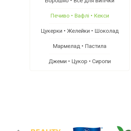
Борошно • Все для випічки
Печиво • Вафлі • Кекси
Цукерки • Желейки • Шоколад
Мармелад • Пастила
Джеми • Цукор • Сиропи