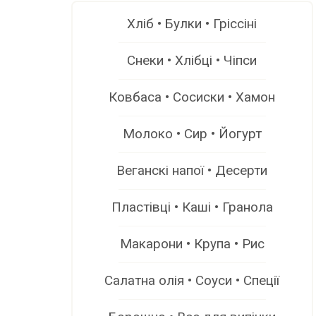
Хліб • Булки • Гріссіні
Снеки • Хлібці • Чіпси
Ковбаса • Сосиски • Хамон
Молоко • Сир • Йогурт
Веганскі напої • Десерти
Пластівці • Каші • Гранола
Макарони • Крупа • Рис
Салатна олія • Соуси • Спеції