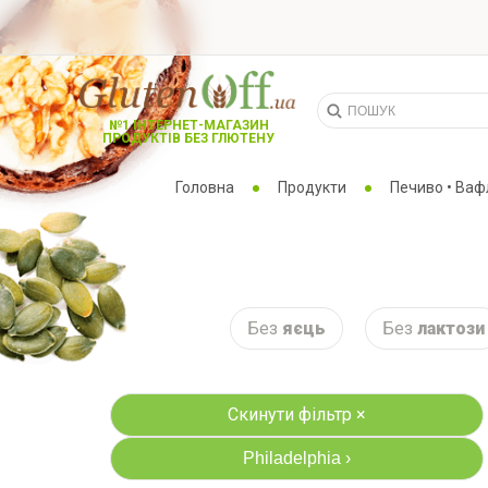
№1 ІНТЕРНЕТ-МАГАЗИН
ПРОДУКТІВ БЕЗ ГЛЮТЕНУ
Головна
Продукти
Печиво • Вафл
Без
яєць
Без
лактози
Скинути фільтр ×
Philadelphia
›