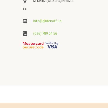
м. Київ, вул. Западинська
9а
info@glutenoff.ua
(096) 789 04 56
ційності