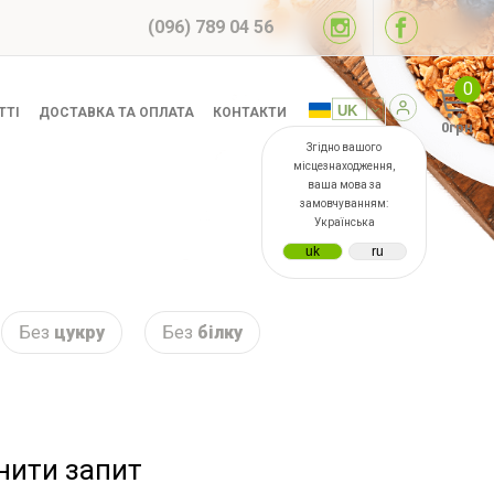
(096) 789 04 56
0
ТТІ
ДОСТАВКА ТА ОПЛАТА
КОНТАКТИ
0грн
Згідно вашого
місцезнаходження,
ваша мова за
замовчуванням:
Українська
Без
цукру
Без
білку
інити запит