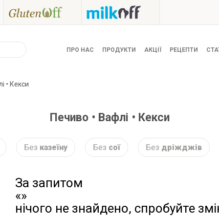
ПРО НАС
ПРОДУКТИ
АКЦІЇ
РЕЦЕПТИ
СТА
і • Кекси
Печиво • Вафлі • Кекси
Без
казеїну
Без
сої
Без
дріжджів
За запитом
«»
нічого не знайдено, спробуйте зм