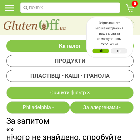
0
Згідно вашого
місцезнаходження,
ваша мова за
замовчуванням:
Каталог
Українська
ПРОДУКТИ
ПЛАСТІВЦІ • КАШІ • ГРАНОЛА
Скинути фільтр ×
Philadelphia
За алергенами
›
›
За запитом
яєць
лактози
«»
казеїну
сої
нічого не знайдено, спробуйте