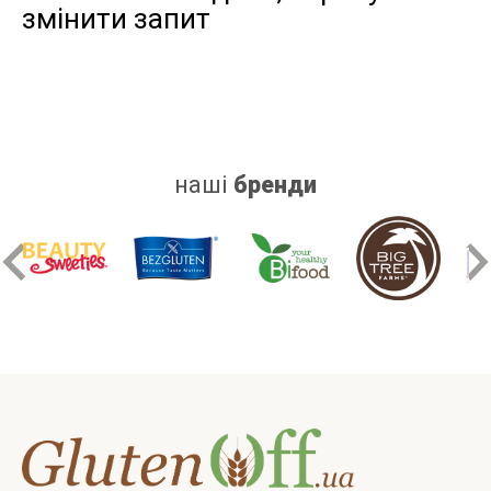
змінити запит
дріжджів
цукру
білку
наші
бренди