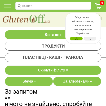
0
Згідно вашого
місцезнаходження,
ваша мова за
замовчуванням:
Каталог
Українська
ПРОДУКТИ
ПЛАСТІВЦІ • КАШІ • ГРАНОЛА
Скинути фільтр ×
Stevia
За алергенами
›
›
За запитом
яєць
лактози
«»
казеїну
сої
нічого не знайдено, спробуйте