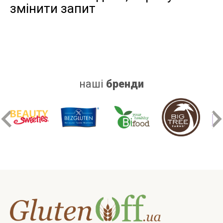
змінити запит
дріжджів
цукру
білку
наші
бренди