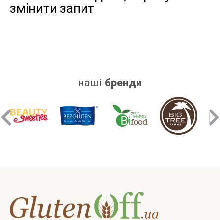
змінити запит
дріжджів
цукру
білку
наші
бренди