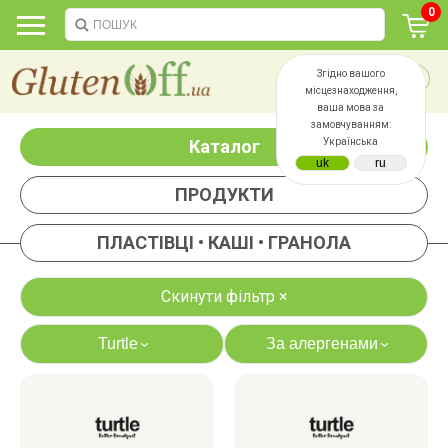
0
Згідно вашого
місцезнаходження,
ваша мова за
замовчуванням:
Каталог
Українська
ПРОДУКТИ
ПЛАСТІВЦІ • КАШІ • ГРАНОЛА
Скинути фільтр ×
Turtle
За алергенами
›
›
яєць
лактози
казеїну
сої