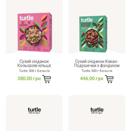
дріжджів
цукру
білку
Сухий сніданок
Сухий сніданок Какао-
Кольорові кільця
Подушечки з фундуком
Turtle 300 г Бельгія
Turtle 300 г Бельгія
380.00 грн
446.00 грн