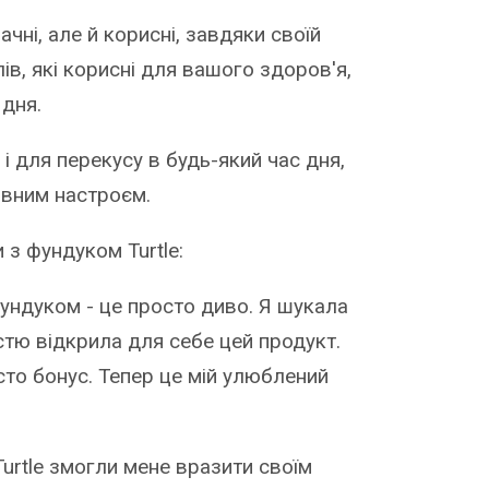
чні, але й корисні, завдяки своїй
алів, які корисні для вашого здоров'я,
 дня.
 і для перекусу в будь-який час дня,
ивним настроєм.
 з фундуком Turtle:
фундуком - це просто диво. Я шукала
істю відкрила для себе цей продукт.
росто бонус. Тепер це мій улюблений
urtle змогли мене вразити своїм