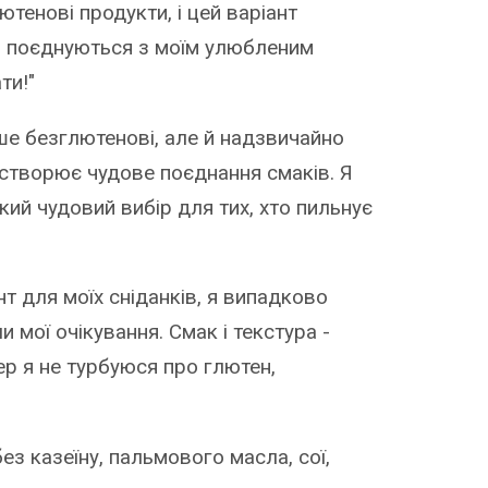
тенові продукти, і цей варіант
но поєднуються з моїм улюбленим
ти!"
ше безглютенові, але й надзвичайно
 створює чудове поєднання смаків. Я
кий чудовий вибір для тих, хто пильнує
т для моїх сніданків, я випадково
 мої очікування. Смак і текстура -
пер я не турбуюся про глютен,
ез казеїну, пальмового масла, сої,