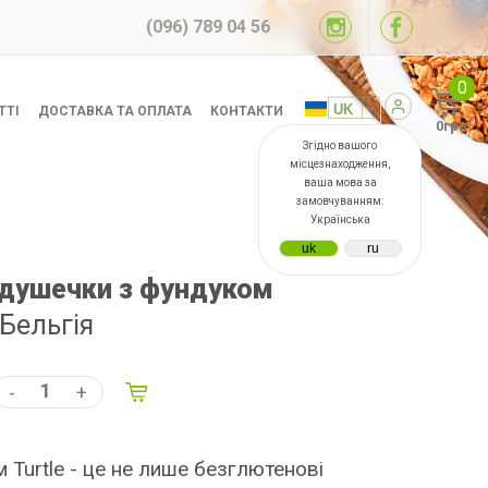
(096) 789 04 56
0
ТТІ
ДОСТАВКА ТА ОПЛАТА
КОНТАКТИ
0грн
Згідно вашого
місцезнаходження,
ваша мова за
замовчуванням:
Українська
душечки з фундуком
 Бельгія
-
+
Turtle - це не лише безглютенові