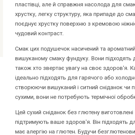
пластівці, але й справжня насолода для сма
хрустку, легку структуру, яка припаде до см
поєднує хрустку поверхню з кремовою ніжн
чудовий контраст.
Смак цих подушечок насичений та ароматний,
вишуканому смаку фундуку. Вони підходять для
також хто звертає увагу на своє здоров'я. 
ідеально підходять для гарячого або холодн
створюючи вишуканий і ситний сніданок чи 
сухими, вони не потребують термічної оброб
Цей сухий сніданок без глютену виготовлені з
підтримують ваше здоров'я. Він підходять дл
має алергію на глютен. Будучи безглютенов