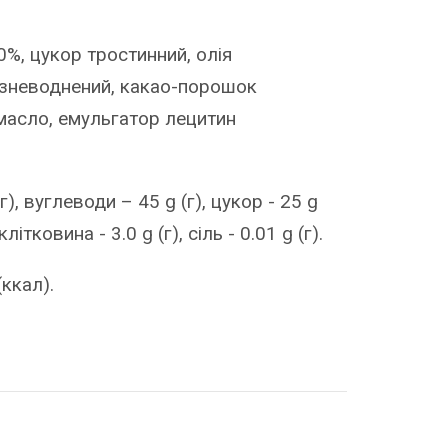
30%, цукор тростинний, олія
 зневоднений, какао-порошок
масло, емульгатор лецитин
г), вуглеводи – 45 g (г), цукор - 25 g
клітковина - 3.0 g (г), сіль - 0.01 g (г).
(ккал).