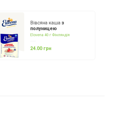
Сухий сніданок
Подушечки
з
арахісовою пастою
органічний
Turtle 300 г Бельгія
438.00 грн