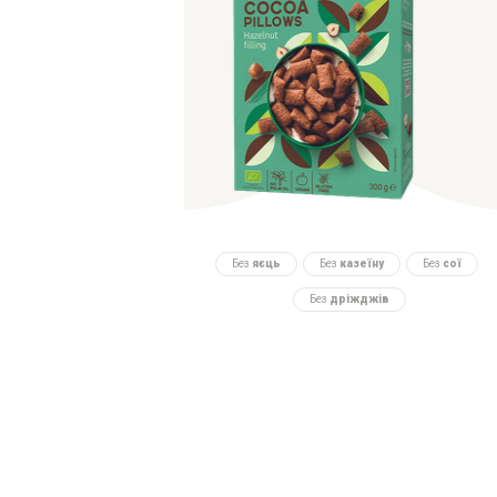
Без
яєць
Без
казеїну
Без
сої
Без
дріжджів