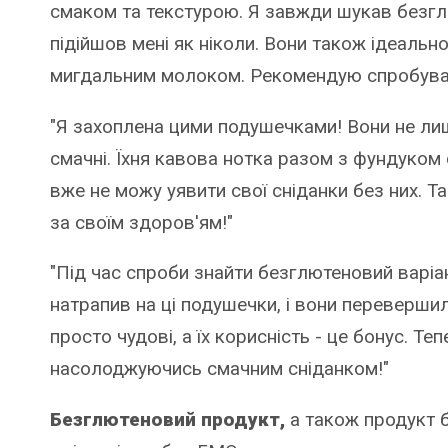
смаком та текстурою. Я завжди шукав безглю
підійшов мені як ніколи. Вони також ідеаль
мигдальним молоком. Рекомендую спробува
"Я захоплена цими подушечками! Вони не ли
смачні. Їхня кавова нотка разом з фундуком
вже не можу уявити свої сніданки без них. Та
за своїм здоров'ям!"
"Під час спроби знайти безглютеновий варіан
натрапив на ці подушечки, і вони перевершили
просто чудові, а їх корисність - це бонус. Те
насолоджуючись смачним сніданком!"
Безглютеновий продукт,
а також продукт б