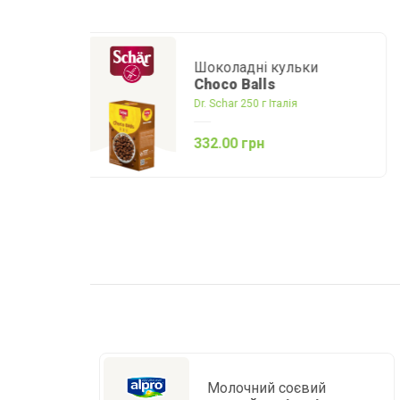
Вівсяна каша
з малиною
Elovena 40 г Фінляндія
24.00 грн
Молочний соєвий