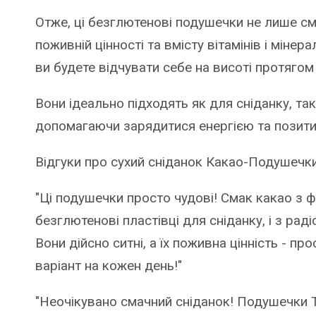
Отже, ці безглютенові подушечки не лише сма
поживній цінності та вмісту вітамінів і мінер
ви будете відчувати себе на висоті протягом
Вони ідеально підходять як для сніданку, так
допомагаючи зарядитися енергією та позит
Відгуки про сухий сніданок Какао-Подушечки
"Ці подушечки просто чудові! Смак какао з 
безглютенові пластівці для сніданку, і з рад
Вони дійсно ситні, а їх поживна цінність - п
варіант на кожен день!"
"Неочікувано смачний сніданок! Подушечки T