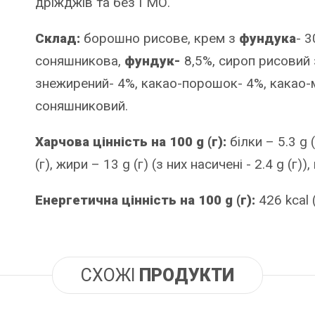
дріжджів та без ГМО.
Склад:
борошно рисове, крем з
фундука
- 
соняшникова,
фундук-
8,5%, сироп рисовий
знежирений- 4%, какао-порошок- 4%, какао-
соняшниковий.
Харчова цінність на 100 g (г):
білки – 5.3 g (
(г), жири – 13 g (г) (з них насичені - 2.4 g (г)), 
Енергетична цінність на 100 g (г):
426 kcal 
СХОЖІ
ПРОДУКТИ