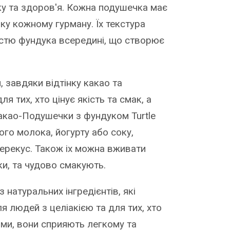
ку та здоров'я. Кожна подушечка має
аку кожному гурману. Їх текстура
істю фундука всередині, що створює
 завдяки відтінку какао та
 тих, хто цінує якість та смак, а
Какао-Подушечки з фундуком Turtle
ого молока, йогурту або соку,
перекус. Також іх можна вживати
ки, та чудово смакують.
 натуральних інгредієнтів, які
я людей з целіакією та для тих, хто
ими, вони сприяють легкому та