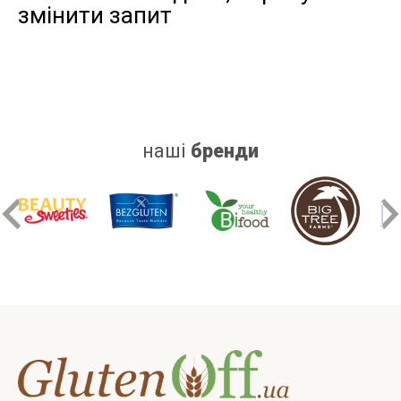
змінити запит
дріжджів
цукру
білку
наші
бренди