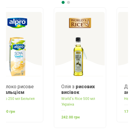
Олія з
рисових
Джем
з
висівок
ананасів
World's Rice 500 мл
Helios 280 г Іспанія
Україна
170.00 грн
242.00 грн