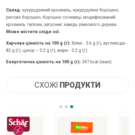
Склад:
кукурудзяний крохмаль, кукурудзяне борошно,
рисове борошно, борошно сочевиці, модифікований
крохмаль тапіоки, загусник: камідь ріжкового дерева.
Може містити сліди сої.
Харчова цінність на 100 g (г):
білки - 3.6 g (г), вуглеводи -
82 g (г), цукор – 0.2 g (г), жири - 0.2 g (г).
Енергетична цінність на 100 g (г):
347 kcal (ккал).
СХОЖІ
ПРОДУКТИ