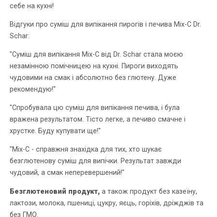
себе на кухні!
Відгуки про суміш для випікання пирогів і печива Mix-С Dr.
Schar:
"Суміш для випікання Mix-C від Dr. Schar стала моєю
незамінною помічницею на кухні. Пироги виходять
чудовими на смак і абсолютно без глютену. Дуже
рекомендую!"
"Спробувала цю суміш для випікання печива, і була
вражена результатом. Тісто легке, а печиво смачне і
хрустке. Буду купувати ще!"
"Mix-С - справжня знахідка для тих, хто шукає
безглютенову суміш для випічки. Результат завжди
чудовий, а смак неперевершений!"
Безглютеновий продукт,
а також продукт без казеїну,
лактози, молока, пшениці, цукру, яєць, горіхів, дріжджів та
без ГМО.