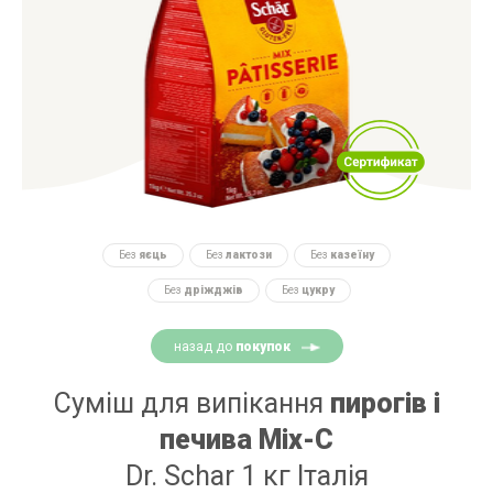
Без
яєць
Без
лактози
Без
казеїну
Без
дріжджів
Без
цукру
назад до
покупок
Суміш для випікання
пирогів і
печива Mix-С
Dr. Schar 1 кг Італія