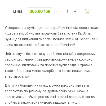
Ціна:
366.00 грн
-
+
Універсальна суміш для солодкої випічки від всесвітнього
лідера з виробництва продуктів без глютену Dr. Schar.
Суміш для випікання пирогів і печива Mix-С Dr. Schar - ваш
шлях до смачної та безглютенової випічки!
Цей продукт без глютену особливо цінний у здоровому
раціоні харчування, завдяки високому вмісту корисної
рослинної клітковини та простих вуглеводів. Страви з
такого борошна менш калорійні та багаті поживними
властивостями.
Дієтичну борошняну суміш можна використовувати
абсолютно по-різному: за допомогою Mix-C можна
приготувати неймовірно смачні пісочні ласощі, бісквіти,
слойки, а також вона чудово підходить як для