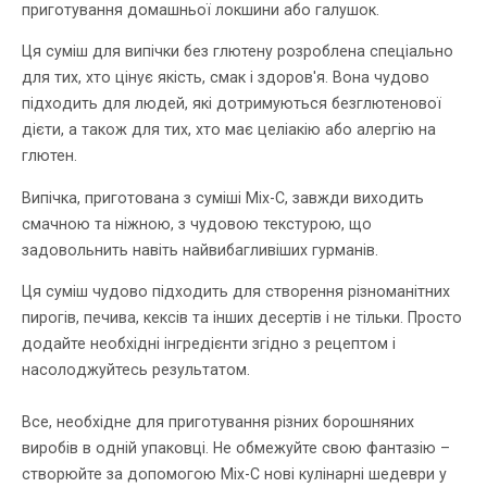
приготування домашньої локшини або галушок.
Ця суміш для випічки без глютену розроблена спеціально
для тих, хто цінує якість, смак і здоров'я. Вона чудово
підходить для людей, які дотримуються безглютенової
дієти, а також для тих, хто має целіакію або алергію на
глютен.
Випічка, приготована з суміші Mix-C, завжди виходить
смачною та ніжною, з чудовою текстурою, що
задовольнить навіть найвибагливіших гурманів.
Ця суміш чудово підходить для створення різноманітних
пирогів, печива, кексів та інших десертів і не тільки. Просто
додайте необхідні інгредієнти згідно з рецептом і
насолоджуйтесь результатом.
Все, необхідне для приготування різних борошняних
виробів в одній упаковці. Не обмежуйте свою фантазію –
створюйте за допомогою Mix-C нові кулінарні шедеври у