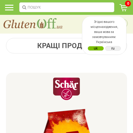
0
Згідно вашого
місцезнаходження,
ваша мова за
замовчуванням:
Українська
КРАЩІ ПРОДАЖІ