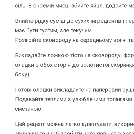
сіль. В окремій мисці збийте яйця, додайте м
Влийте рідку суміш до сухих інгредієнтів і п
має бути густим, але текучим.
Розігрійте сковороду на середньому вогні та 
Викладайте ложкою тісто на сковороду, фо
оладки з обох сторін до золотистої скоринк
боку).
Готові оладки викладайте на паперовий руш
Подавайте теплими з улюбленими топінгами 
сметаною.
Цей рецепт можна легко адаптувати, викор
звичайного, щоб зробити його повністю вег