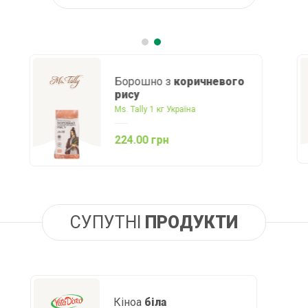
Суміш
для хлібопічки
GlutenOff 450 г Україна
110.00 грн
СУПУТНІ
ПРОДУКТИ
Кіноа
біла