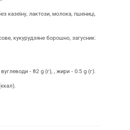
ез казеїну, лактози, молока, пшениці,
ове, кукурудзяне борошно, загусник:
 вуглеводи - 82 g (г), , жири - 0.5 g (г).
(ккал).