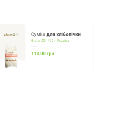
Суміш для випічки
тортів, вафель і кексів
Balviten 1 кг Польща
320.00 грн