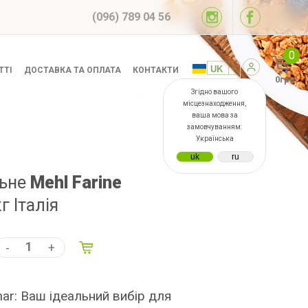
(096) 789 04 56
0
ТТІ
ДОСТАВКА ТА ОПЛАТА
КОНТАКТИ
0грн
Згідно вашого
місцезнаходження,
ваша мова за
замовчуванням:
Українська
льне
Mehl Farine
кг Італія
-
+
har: Ваш ідеальний вибір для