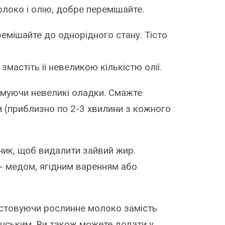
олоко і олію, добре перемішайте.
еремішайте до однорідного стану. Тісто
змастіть її невеликою кількістю олії.
рмуючи невеликі оладки. Смажте
и (приблизно по 2-3 хвилини з кожного
ник, щоб видалити зайвий жир.
- медом, ягідним варенням або
истовуючи рослинне молоко замість
анським. Ви також можете додати у