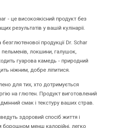
har - це високоякісний продукт без
их результатів у вашій кулінарії.
 безглютенової продукції Dr. Schar
 пельменів, локшини, галушок,
ходить гуарова камедь - природний
ить ніжним, добре ліпитися.
лено для тих, хто дотримується
ергію на глютен. Продукт виготовлений
ідмінний смак і текстуру ваших страв.
ведуть здоровий спосіб життя і
м борошном менш калорійні, легко