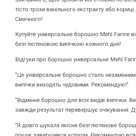
тісто трохи ванільного екстракту або кориц
Смачного!
Купуйте універсальне борошно Mehl Farine ві
безглютеновою випічкою кожного дня!
Відгуки про борошно універсальне Mehl Farine
"Це універсальне борошно стало незамінним у
випічки виходять чудовими. Рекомендую!"
"Відмінне борошно для всіх видів випічки. В
завжди результат перевершує очікування. Д
"Я довго шукала якісне безглютенове борошно,
пошук завершився успіхом. Рекомендую всім