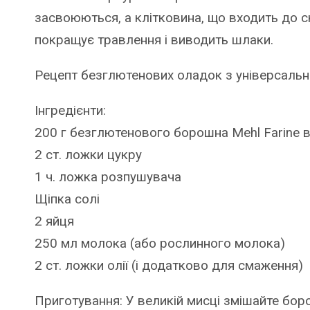
засвоюються, а клітковина, що входить до 
покращує травлення і виводить шлаки.
Рецепт безглютенових оладок з універсальни
Інгредієнти:
200 г безглютенового борошна Mehl Farine ві
2 ст. ложки цукру
1 ч. ложка розпушувача
Щіпка солі
2 яйця
250 мл молока (або рослинного молока)
2 ст. ложки олії (і додатково для смаження)
Приготування: У великій мисці змішайте боро