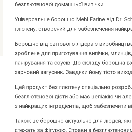
безглютенової домашньої випічки.
Універсальне борошно Mehl Farine від Dr. Sc
глютену, створений для забезпечення найкращ
Борошно від світового лідера з виробництва
зроблене для приготування випічки, млинців,
панірування та соусів. До складу борошна в
харчовий загусник. Завдяки йому тісто виход
Цей продукт без глютену спеціально розроб
безглютенової дієти або має целіакію чи ал
з найкращих інгредієнтів, щоб забезпечити в
Також це борошно актуальне для людей, які 
стежать за фігурою. Страви з безглютенови