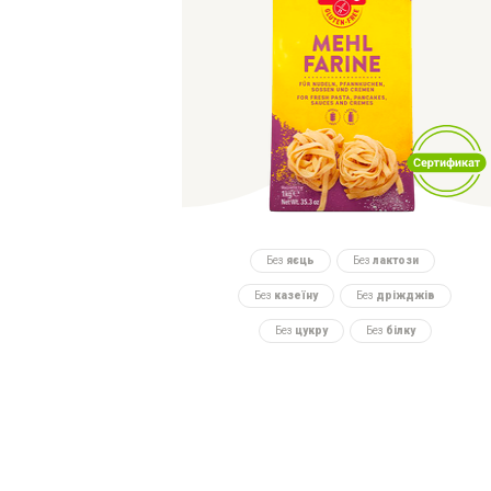
Без
яєць
Без
лактози
Без
казеїну
Без
дріжджів
Без
цукру
Без
білку