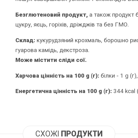
Безглютеновий продукт,
а також продукт б
цукру, яєць, горіхів, дріжджів та без ГМО.
Склад:
кукурудзяний крохмаль, борошно рис
гуарова камідь, декстроза.
Може містити сліди сої.
Харчова цінність на 100 g (г):
білки - 1 g (г),
Енергетична цінність на 100 g (г):
344 kcal 
СХОЖІ
ПРОДУКТИ