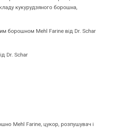
складу кукурудзяного борошна,
м борошном Mehl Farine від Dr. Schar
д Dr. Schar
шно Mehl Farine, цукор, розпушувач і