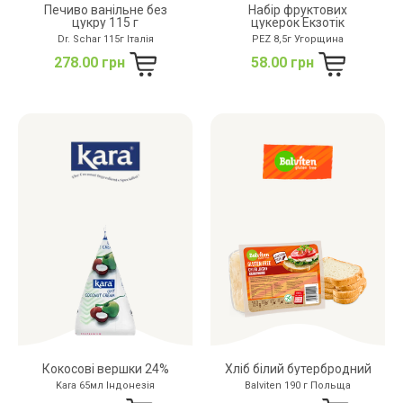
Печиво ванільне без
Набір фруктових
цукру 115 г
цукерок Екзотік
Dr. Schar 115г Італія
PEZ 8,5г Угорщина
278.00 грн
58.00 грн
Кокосові вершки 24%
Хліб білий бутербродний
Kara 65мл Індонезія
Balviten 190 г Польща