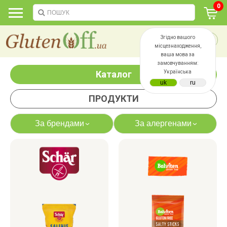
0
Згідно вашого
місцезнаходження,
ваша мова за
замовчуванням:
Каталог
Українська
ПРОДУКТИ
За брендами
За алергенами
›
›
яєць
лактози
казеїну
сої
дріжджів
цукру
білку