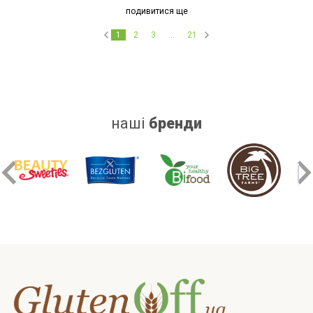
подивитися ще
1
2
3
...
21
наші
бренди